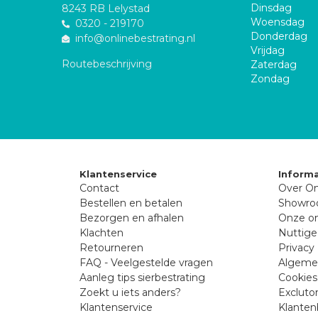
Dinsdag
8243 RB Lelystad
Woensdag
0320 - 219170
Donderdag
info@onlinebestrating.nl
Vrijdag
Routebeschrijving
Zaterdag
Zondag
Klantenservice
Informa
Contact
Over On
Bestellen en betalen
Showr
Bezorgen en afhalen
Onze on
Klachten
Nuttige
Retourneren
Privacy 
FAQ - Veelgestelde vragen
Algeme
Aanleg tips sierbestrating
Cookies
Zoekt u iets anders?
Excluto
Klantenservice
Klanten