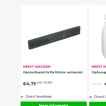
MEEST G
MEEST GEKOZEN!
Ophoogz
Opsluitband 5x15x100cm antraciet
per stuks
€4,75
€89,95
Direct leverbaar
Direct 
Meer informatie