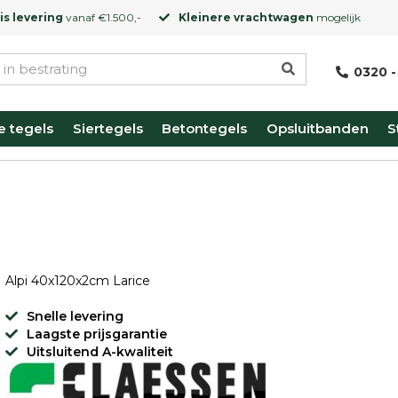
is levering
vanaf €1.500,-
Kleinere vrachtwagen
mogelijk
0320 -
e tegels
Siertegels
Betontegels
Opsluitbanden
S
Alpi 40x120x2cm Larice
Snelle levering
Laagste prijsgarantie
Uitsluitend A-kwaliteit