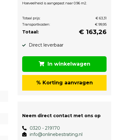
Hoeveelheid is aangepast naar 0.96 m2.
Totaal prijs:
€ 63,31
Transportkosten:
€ 99,95
€
163,26
Totaal:
Direct leverbaar
In winkelwagen
% Korting aanvragen
Neem direct contact met ons op
0320 - 219170
info@onlinebestrating.nl