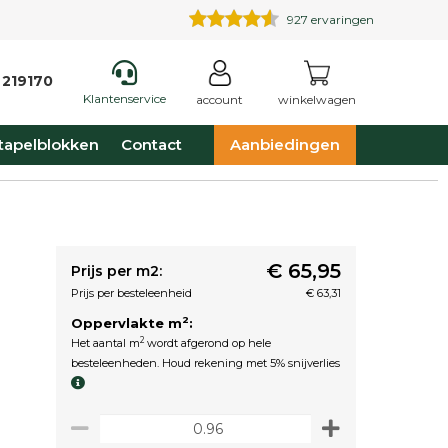
927
ervaringen
 219170
Klantenservice
account
winkelwagen
tapelblokken
Contact
Aanbiedingen
€ 65,95
Prijs per m2:
Prijs per besteleenheid
€ 63,31
2
Oppervlakte m
:
2
Het aantal m
wordt afgerond op hele
besteleenheden. Houd rekening met 5% snijverlies