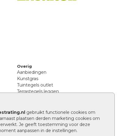
Overig
Aanbiedingen
Kunstgras
Tuintegels outlet
Terrastegels leggen
Hoe richt ik een landelijke tuin in?
Sierbestrating schoonmaken
Legpatronen betonstenen
strating.nl
gebruikt functionele cookies om
n
Hoe betonstenen onderhouden
arnaast plaatsen derden marketing cookies om
Aanlegtips voor betonstenen
verwerkt. Je geeft toestemming voor deze
Verschil betontegels en keramische
 moment aanpassen in de instellingen.
tegels