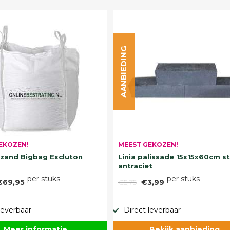
AANBIEDING
EKOZEN!
MEEST GEKOZEN!
and Bigbag Excluton
Linia palissade 15x15x60cm s
antraciet
per stuks
per stuks
€69,95
€5,75
€3,99
leverbaar
Direct leverbaar
Meer informatie
Bekijk aanbieding