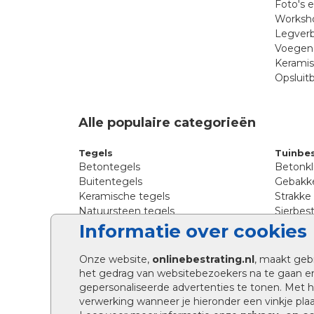
Foto's 
Worksho
Legverb
Voegen 
Kerami
Opsluit
Alle populaire categorieën
Tegels
Tuinbes
Betontegels
Betonkl
Buitentegels
Gebakke
Keramische tegels
Strakke
Natuursteen tegels
Sierbest
Siertegels
Straatkl
Informatie over cookies
Stoeptegels
Straats
Straattegels
Tromme
Onze website,
onlinebestrating.nl
, maakt geb
Terrastegels
Tuinste
het gedrag van websitebezoekers na te gaan e
Tuintegels
Waalfo
gepersonaliseerde advertenties te tonen. Met
Wildver
verwerking wanneer je hieronder een vinkje plaat
Kingsto