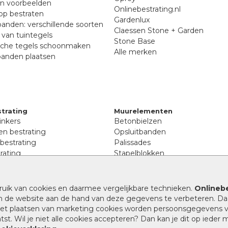
en voorbeelden
Onlinebestrating.nl
p bestraten
Gardenlux
anden: verschillende soorten
Claessen Stone + Garden
van tuintegels
Stone Base
sche tegels schoonmaken
Alle merken
banden plaatsen
trating
Muurelementen
inkers
Betonbielzen
n bestrating
Opsluitbanden
 bestrating
Palissades
rating
Stapelblokken
inkers
Extra benodigdheden
tenen
Afwatering en diversen
lstenen
ruik van cookies en daarmee vergelijkbare technieken.
Onlinebe
Beplantings en betonelemente
nen
n de website aan de hand van deze gegevens te verbeteren. Da
Split, grind en zand
rmaat
 het plaatsen van marketing cookies worden persoonsgegevens 
Oprit tegels
band bestrating
st. Wil je niet alle cookies accepteren? Dan kan je dit op ieder
nes