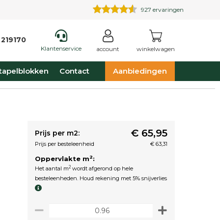
927
ervaringen
 219170
Klantenservice
account
winkelwagen
tapelblokken
Contact
Aanbiedingen
€ 65,95
Prijs per m2:
Prijs per besteleenheid
€ 63,31
2
Oppervlakte m
:
2
Het aantal m
wordt afgerond op hele
besteleenheden. Houd rekening met 5% snijverlies