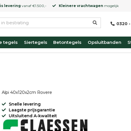
is levering
vanaf €1.500,-
Kleinere vrachtwagen
mogelijk
0320 -
e tegels
Siertegels
Betontegels
Opsluitbanden
S
Alpi 40x120x2cm Rovere
Snelle levering
Laagste prijsgarantie
Uitsluitend A-kwaliteit