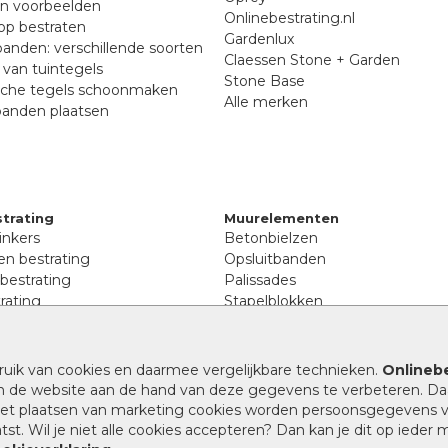
en voorbeelden
Onlinebestrating.nl
p bestraten
Gardenlux
anden: verschillende soorten
Claessen Stone + Garden
van tuintegels
Stone Base
sche tegels schoonmaken
Alle merken
banden plaatsen
trating
Muurelementen
inkers
Betonbielzen
n bestrating
Opsluitbanden
 bestrating
Palissades
rating
Stapelblokken
inkers
Extra benodigdheden
tenen
Afwatering en diversen
lstenen
ruik van cookies en daarmee vergelijkbare technieken.
Onlinebe
Beplantings en betonelemente
nen
n de website aan de hand van deze gegevens te verbeteren. Da
Split, grind en zand
rmaat
 het plaatsen van marketing cookies worden persoonsgegevens 
Oprit tegels
band bestrating
st. Wil je niet alle cookies accepteren? Dan kan je dit op ieder
nes