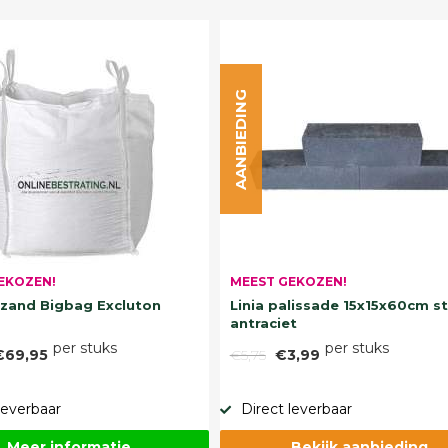
AANBIEDING
EKOZEN!
MEEST GEKOZEN!
and Bigbag Excluton
Linia palissade 15x15x60cm s
antraciet
per stuks
per stuks
€69,95
€5,75
€3,99
leverbaar
Direct leverbaar
Meer informatie
Bekijk aanbieding