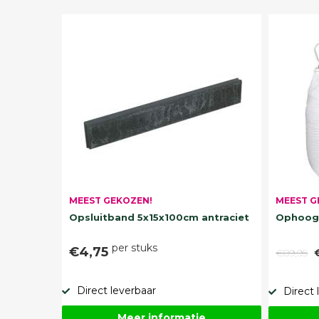
MEEST G
MEEST GEKOZEN!
Ophoogz
Opsluitband 5x15x100cm antraciet
per stuks
€4,75
€89,95
Direct leverbaar
Direct 
Meer informatie