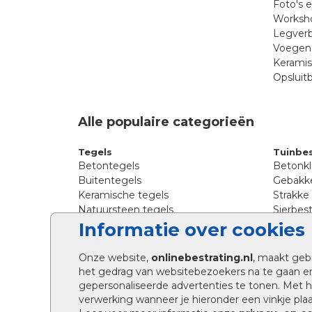
Foto's 
Worksho
Legverb
Voegen 
Kerami
Opsluit
Alle populaire categorieën
Tegels
Tuinbes
Betontegels
Betonkl
Buitentegels
Gebakke
Keramische tegels
Strakke
Natuursteen tegels
Sierbest
Siertegels
Straatkl
Informatie over cookies
Stoeptegels
Straats
Straattegels
Tromme
Onze website,
onlinebestrating.nl
, maakt geb
Terrastegels
Tuinste
het gedrag van websitebezoekers na te gaan e
Tuintegels
Waalfo
gepersonaliseerde advertenties te tonen. Met
Wildver
verwerking wanneer je hieronder een vinkje plaat
Kingsto