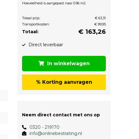
Hoeveelheid is aangepast naar 0.96 m2.
Totaal prijs:
€ 63,31
Transportkosten:
€ 99,95
€
163,26
Totaal:
Direct leverbaar
In winkelwagen
% Korting aanvragen
Neem direct contact met ons op
0320 - 219170
info@onlinebestrating.nl