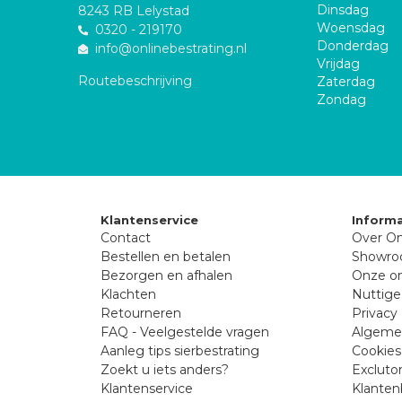
Dinsdag
8243 RB Lelystad
Woensdag
0320 - 219170
Donderdag
info@onlinebestrating.nl
Vrijdag
Routebeschrijving
Zaterdag
Zondag
Klantenservice
Informa
Contact
Over On
Bestellen en betalen
Showr
Bezorgen en afhalen
Onze on
Klachten
Nuttige
Retourneren
Privacy 
FAQ - Veelgestelde vragen
Algeme
Aanleg tips sierbestrating
Cookies
Zoekt u iets anders?
Excluto
Klantenservice
Klanten