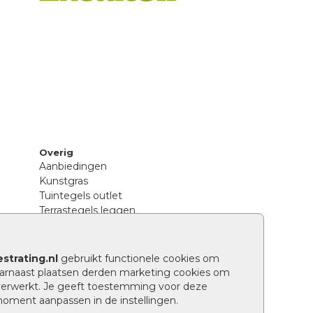
Overig
Aanbiedingen
Kunstgras
Tuintegels outlet
Terrastegels leggen
Hoe richt ik een landelijke tuin in?
Sierbestrating schoonmaken
Legpatronen betonstenen
strating.nl
gebruikt functionele cookies om
n
Hoe betonstenen onderhouden
arnaast plaatsen derden marketing cookies om
Aanlegtips voor betonstenen
verwerkt. Je geeft toestemming voor deze
Verschil betontegels en keramische
 moment aanpassen in de instellingen.
tegels