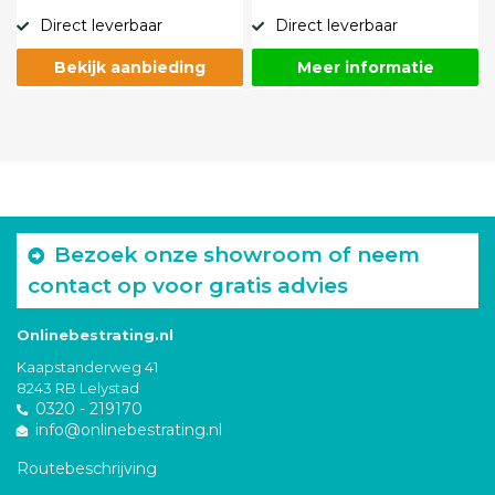
Direct leverbaar
Direct leverbaar
Bekijk aanbieding
Meer informatie
Bezoek onze showroom of neem
contact op voor gratis advies
Onlinebestrating.nl
Kaapstanderweg 41
8243 RB Lelystad
0320 - 219170
info@onlinebestrating.nl
Routebeschrijving