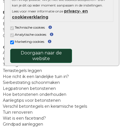
Stapelblokken
kan je dit op ieder moment aanpassen in de instellingen.
privacy- en
Lees voor meer informatie onze
Extra benodigdheden
cookieverklaring
.
Afwatering en diversen
Beplantings en betonelementen
Technische cookies
Split, grind en zand
Analytische cookies
Oprit tegels
Marketing cookies
Overig
Doorgaan naar de
Aanbiedingen
website
Kunstgras
Tuintegels outlet
Terrastegels leggen
Hoe richt ik een landelijke tuin in?
Sierbestrating schoonmaken
Legpatronen betonstenen
Hoe betonstenen onderhouden
Aanlegtips voor betonstenen
Verschil betontegels en keramische tegels
Tuin renoveren
Wat is een facetrand?
Grindpad aanleggen