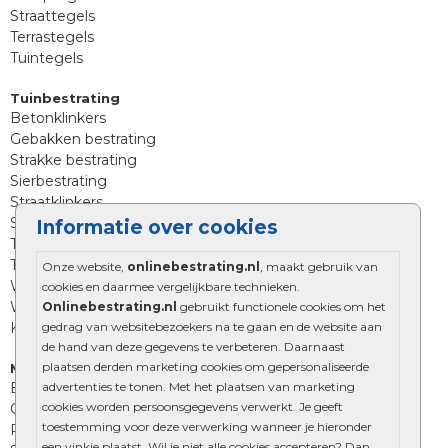
Straattegels
Terrastegels
Tuintegels
Tuinbestrating
Betonklinkers
Gebakken bestrating
Strakke bestrating
Sierbestrating
Straatklinkers
Straatstenen
Informatie over cookies
Trommelstenen
Tuinstenen
Onze website,
onlinebestrating.nl
, maakt gebruik van
Waalformaat
cookies en daarmee vergelijkbare technieken.
Wildverband bestrating
Onlinebestrating.nl
gebruikt functionele cookies om het
gedrag van websitebezoekers na te gaan en de website aan
Kingstones
de hand van deze gegevens te verbeteren. Daarnaast
plaatsen derden marketing cookies om gepersonaliseerde
Muurelementen
advertenties te tonen. Met het plaatsen van marketing
Betonbielzen
cookies worden persoonsgegevens verwerkt. Je geeft
Opsluitbanden
toestemming voor deze verwerking wanneer je hieronder
Palissades
een vinkje plaatst. Wil je niet alle cookies accepteren? Dan