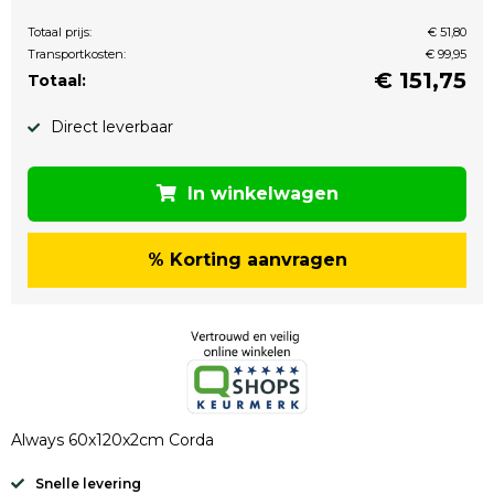
Totaal prijs:
€ 51,80
Transportkosten:
€ 99,95
€
151,75
Totaal:
Direct leverbaar
In winkelwagen
% Korting aanvragen
Always 60x120x2cm Corda
Snelle levering