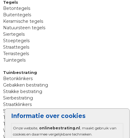
Tegels
Betontegels
Buitentegels
Keramische tegels
Natuursteen tegels
Siertegels
Stoeptegels
Straattegels
Terrastegels
Tuintegels
Tuinbestrating
Betonklinkers
Gebakken bestrating
Strakke bestrating
Sierbestrating
Straatklinkers
Straatstenen
Informatie over cookies
Trommelstenen
Tuinstenen
Onze website,
onlinebestrating.nl
, maakt gebruik van
Waalformaat
cookies en daarmee vergelijkbare technieken.
Wildverband bestrating