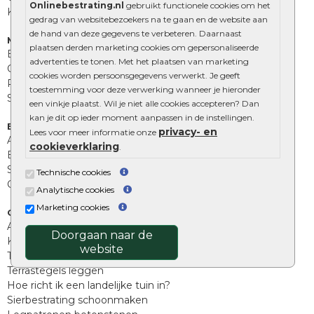
Onlinebestrating.nl
gebruikt functionele cookies om het
Kingstones
gedrag van websitebezoekers na te gaan en de website aan
de hand van deze gegevens te verbeteren. Daarnaast
Muurelementen
plaatsen derden marketing cookies om gepersonaliseerde
Betonbielzen
advertenties te tonen. Met het plaatsen van marketing
Opsluitbanden
cookies worden persoonsgegevens verwerkt. Je geeft
Palissades
toestemming voor deze verwerking wanneer je hieronder
Stapelblokken
een vinkje plaatst. Wil je niet alle cookies accepteren? Dan
kan je dit op ieder moment aanpassen in de instellingen.
Extra benodigdheden
privacy- en
Lees voor meer informatie onze
Afwatering en diversen
cookieverklaring
.
Beplantings en betonelementen
Split, grind en zand
Technische cookies
Oprit tegels
Analytische cookies
Marketing cookies
Overig
Aanbiedingen
Doorgaan naar de
Kunstgras
website
Tuintegels outlet
Terrastegels leggen
Hoe richt ik een landelijke tuin in?
Sierbestrating schoonmaken