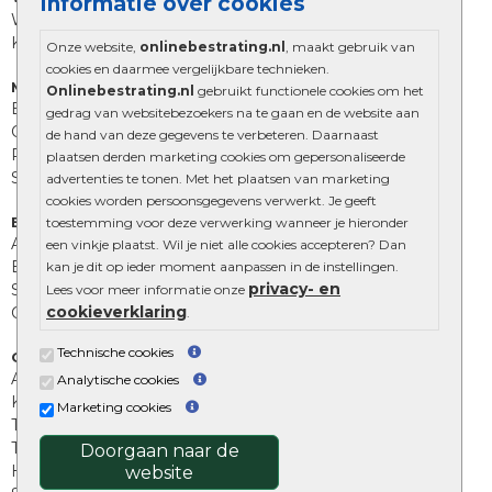
Informatie over cookies
Wildverband bestrating
Kingstones
Onze website,
onlinebestrating.nl
, maakt gebruik van
cookies en daarmee vergelijkbare technieken.
Muurelementen
Onlinebestrating.nl
gebruikt functionele cookies om het
Betonbielzen
gedrag van websitebezoekers na te gaan en de website aan
Opsluitbanden
de hand van deze gegevens te verbeteren. Daarnaast
Palissades
plaatsen derden marketing cookies om gepersonaliseerde
Stapelblokken
advertenties te tonen. Met het plaatsen van marketing
cookies worden persoonsgegevens verwerkt. Je geeft
Extra benodigdheden
toestemming voor deze verwerking wanneer je hieronder
Afwatering en diversen
een vinkje plaatst. Wil je niet alle cookies accepteren? Dan
Beplantings en betonelementen
kan je dit op ieder moment aanpassen in de instellingen.
privacy- en
Split, grind en zand
Lees voor meer informatie onze
cookieverklaring
Oprit tegels
.
Technische cookies
Overig
Aanbiedingen
Analytische cookies
Kunstgras
Marketing cookies
Tuintegels outlet
Terrastegels leggen
Doorgaan naar de
Hoe richt ik een landelijke tuin in?
website