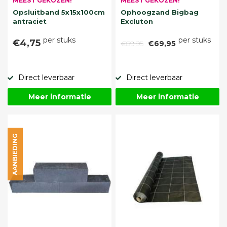
MEEST GEKOZEN!
MEEST GEKOZEN!
Opsluitband 5x15x100cm
Ophoogzand Bigbag
antraciet
Excluton
per stuks
per stuks
€4,75
€89,95
€69,95
Direct leverbaar
Direct leverbaar
Meer informatie
Meer informatie
AANBIEDING