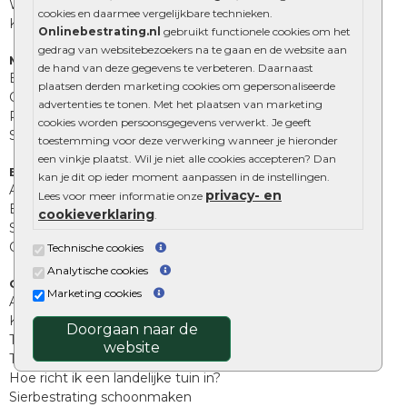
Wildverband bestrating
cookies en daarmee vergelijkbare technieken.
Kingstones
Onlinebestrating.nl
gebruikt functionele cookies om het
gedrag van websitebezoekers na te gaan en de website aan
Muurelementen
de hand van deze gegevens te verbeteren. Daarnaast
Betonbielzen
plaatsen derden marketing cookies om gepersonaliseerde
Opsluitbanden
advertenties te tonen. Met het plaatsen van marketing
Palissades
cookies worden persoonsgegevens verwerkt. Je geeft
Stapelblokken
toestemming voor deze verwerking wanneer je hieronder
een vinkje plaatst. Wil je niet alle cookies accepteren? Dan
Extra benodigdheden
kan je dit op ieder moment aanpassen in de instellingen.
Afwatering en diversen
privacy- en
Lees voor meer informatie onze
Beplantings en betonelementen
cookieverklaring
.
Split, grind en zand
Oprit tegels
Technische cookies
Analytische cookies
Overig
Marketing cookies
Aanbiedingen
Kunstgras
Doorgaan naar de
Tuintegels outlet
website
Terrastegels leggen
Hoe richt ik een landelijke tuin in?
Sierbestrating schoonmaken