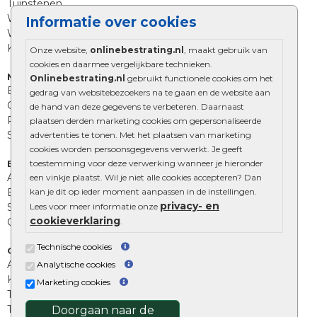
Tuinstenen
Waalformaat
Informatie over cookies
Wildverband bestrating
Kingstones
Onze website,
onlinebestrating.nl
, maakt gebruik van
cookies en daarmee vergelijkbare technieken.
Muurelementen
Onlinebestrating.nl
gebruikt functionele cookies om het
Betonbielzen
gedrag van websitebezoekers na te gaan en de website aan
Opsluitbanden
de hand van deze gegevens te verbeteren. Daarnaast
Palissades
plaatsen derden marketing cookies om gepersonaliseerde
Stapelblokken
advertenties te tonen. Met het plaatsen van marketing
cookies worden persoonsgegevens verwerkt. Je geeft
toestemming voor deze verwerking wanneer je hieronder
Extra benodigdheden
Afwatering en diversen
een vinkje plaatst. Wil je niet alle cookies accepteren? Dan
kan je dit op ieder moment aanpassen in de instellingen.
Beplantings en betonelementen
privacy- en
Lees voor meer informatie onze
Split, grind en zand
cookieverklaring
.
Oprit tegels
Technische cookies
Overig
Aanbiedingen
Analytische cookies
Kunstgras
Marketing cookies
Tuintegels outlet
Terrastegels leggen
Doorgaan naar de