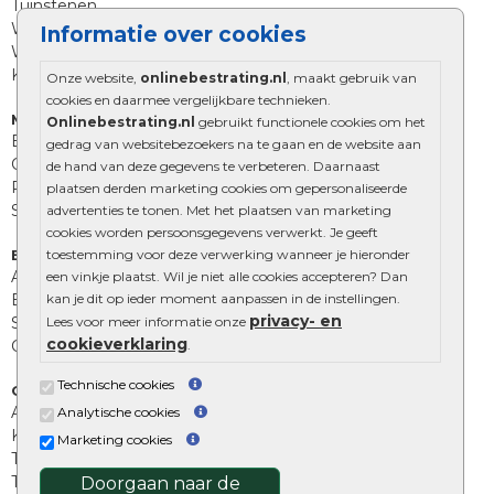
Tuinstenen
Waalformaat
Informatie over cookies
Wildverband bestrating
Kingstones
Onze website,
onlinebestrating.nl
, maakt gebruik van
cookies en daarmee vergelijkbare technieken.
Muurelementen
Onlinebestrating.nl
gebruikt functionele cookies om het
Betonbielzen
gedrag van websitebezoekers na te gaan en de website aan
Opsluitbanden
de hand van deze gegevens te verbeteren. Daarnaast
Palissades
plaatsen derden marketing cookies om gepersonaliseerde
Stapelblokken
advertenties te tonen. Met het plaatsen van marketing
cookies worden persoonsgegevens verwerkt. Je geeft
toestemming voor deze verwerking wanneer je hieronder
Extra benodigdheden
Afwatering en diversen
een vinkje plaatst. Wil je niet alle cookies accepteren? Dan
kan je dit op ieder moment aanpassen in de instellingen.
Beplantings en betonelementen
privacy- en
Lees voor meer informatie onze
Split, grind en zand
cookieverklaring
.
Oprit tegels
Technische cookies
Overig
Aanbiedingen
Analytische cookies
Kunstgras
Marketing cookies
Tuintegels outlet
Terrastegels leggen
Doorgaan naar de