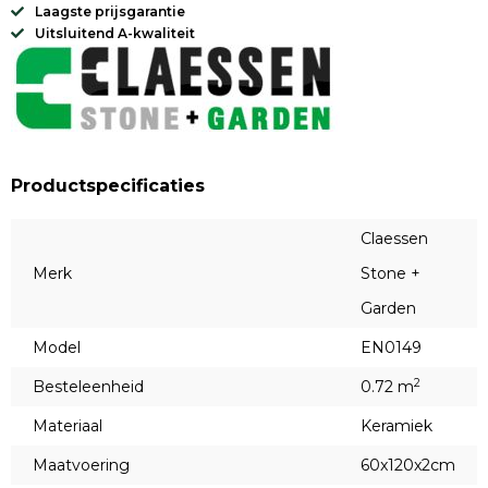
Laagste prijsgarantie
Uitsluitend A-kwaliteit
Productspecificaties
Claessen
Merk
Stone +
Garden
Model
EN0149
2
Besteleenheid
0.72 m
Materiaal
Keramiek
Maatvoering
60x120x2cm