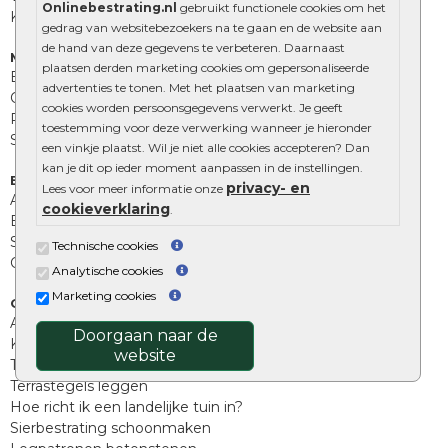
Onlinebestrating.nl
gebruikt functionele cookies om het
Kingstones
gedrag van websitebezoekers na te gaan en de website aan
de hand van deze gegevens te verbeteren. Daarnaast
Muurelementen
plaatsen derden marketing cookies om gepersonaliseerde
Betonbielzen
advertenties te tonen. Met het plaatsen van marketing
Opsluitbanden
cookies worden persoonsgegevens verwerkt. Je geeft
Palissades
toestemming voor deze verwerking wanneer je hieronder
Stapelblokken
een vinkje plaatst. Wil je niet alle cookies accepteren? Dan
kan je dit op ieder moment aanpassen in de instellingen.
Extra benodigdheden
privacy- en
Lees voor meer informatie onze
Afwatering en diversen
cookieverklaring
.
Beplantings en betonelementen
Split, grind en zand
Technische cookies
Oprit tegels
Analytische cookies
Marketing cookies
Overig
Aanbiedingen
Doorgaan naar de
Kunstgras
website
Tuintegels outlet
Terrastegels leggen
Hoe richt ik een landelijke tuin in?
Sierbestrating schoonmaken