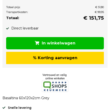
Totaal prijs:
€ 51,80
Transportkosten:
€ 99,95
€
151,75
Totaal:
Direct leverbaar
In winkelwagen
% Korting aanvragen
Basaltina 60x120x2cm Grey
Snelle levering