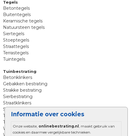
Tegels
Betontegels
Buitentegels
Keramische tegels
Natuursteen tegels
Siertegels
Stoeptegels
Straattegels
Terrastegels
Tuintegels
Tuinbestrating
Betonklinkers
Gebakken bestrating
Strakke bestrating
Sierbestrating
Straatklinkers
Straatstenen
Informatie over cookies
Trommelstenen
Tuinstenen
Onze website,
onlinebestrating.nl
, maakt gebruik van
Waalformaat
cookies en daarmee vergelijkbare technieken.
Wildverband bestrating