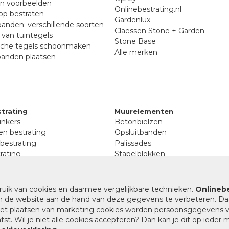
en voorbeelden
Onlinebestrating.nl
p bestraten
Gardenlux
anden: verschillende soorten
Claessen Stone + Garden
van tuintegels
Stone Base
sche tegels schoonmaken
Alle merken
banden plaatsen
trating
Muurelementen
inkers
Betonbielzen
n bestrating
Opsluitbanden
 bestrating
Palissades
rating
Stapelblokken
inkers
Extra benodigdheden
tenen
Afwatering en diversen
lstenen
ruik van cookies en daarmee vergelijkbare technieken.
Onlinebe
Beplantings en betonelemente
nen
n de website aan de hand van deze gegevens te verbeteren. Da
Split, grind en zand
rmaat
 het plaatsen van marketing cookies worden persoonsgegevens 
Oprit tegels
band bestrating
st. Wil je niet alle cookies accepteren? Dan kan je dit op ieder
nes