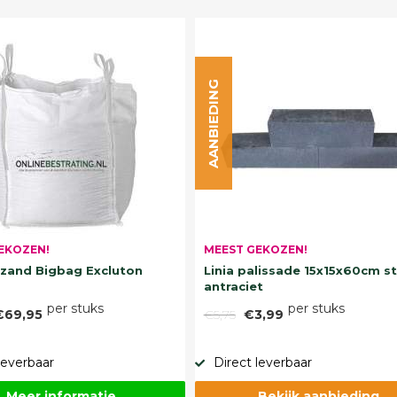
AANBIEDING
EKOZEN!
MEEST GEKOZEN!
and Bigbag Excluton
Linia palissade 15x15x60cm s
antraciet
per stuks
per stuks
€69,95
€5,75
€3,99
leverbaar
Direct leverbaar
Meer informatie
Bekijk aanbieding