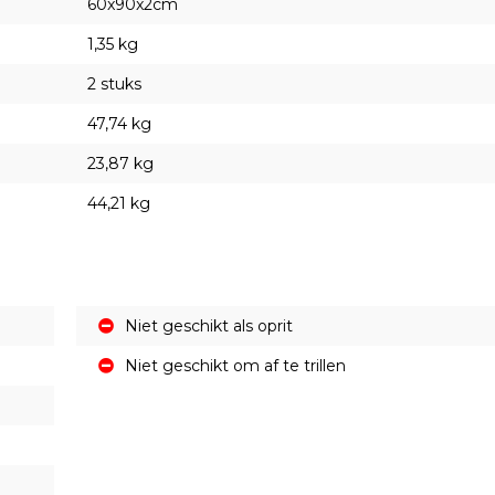
60x90x2cm
1,35 kg
2 stuks
47,74 kg
23,87 kg
44,21 kg
Niet geschikt als oprit
Niet geschikt om af te trillen