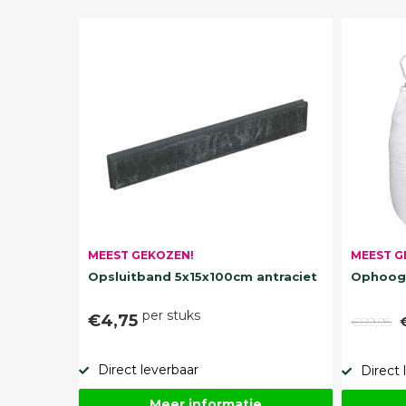
MEEST G
MEEST GEKOZEN!
Ophoogz
Opsluitband 5x15x100cm antraciet
per stuks
€4,75
€89,95
Direct leverbaar
Direct 
Meer informatie