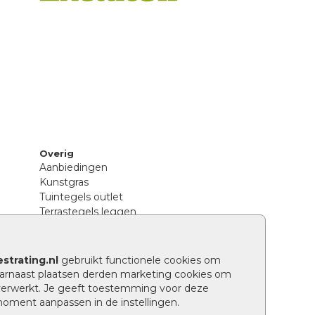
Overig
Aanbiedingen
Kunstgras
Tuintegels outlet
Terrastegels leggen
Hoe richt ik een landelijke tuin in?
Sierbestrating schoonmaken
Legpatronen betonstenen
strating.nl
gebruikt functionele cookies om
n
Hoe betonstenen onderhouden
arnaast plaatsen derden marketing cookies om
Aanlegtips voor betonstenen
verwerkt. Je geeft toestemming voor deze
Verschil betontegels en keramische
 moment aanpassen in de instellingen.
tegels