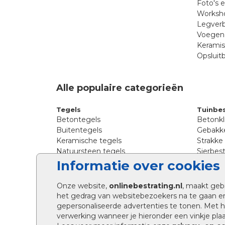
Foto's 
Worksho
Legverb
Voegen 
Kerami
Opsluit
Alle populaire categorieën
Tegels
Tuinbes
Betontegels
Betonkl
Buitentegels
Gebakke
Keramische tegels
Strakke
Natuursteen tegels
Sierbest
Siertegels
Straatkl
Informatie over cookies
Stoeptegels
Straats
Straattegels
Tromme
Onze website,
onlinebestrating.nl
, maakt geb
Terrastegels
Tuinste
het gedrag van websitebezoekers na te gaan e
Tuintegels
Waalfo
gepersonaliseerde advertenties te tonen. Met
Wildver
verwerking wanneer je hieronder een vinkje plaat
Kingsto