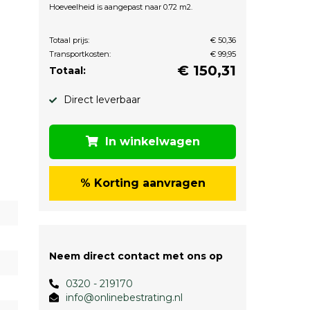
Hoeveelheid is aangepast naar 0.72 m2.
Totaal prijs:
€ 50,36
Transportkosten:
€ 99,95
€
150,31
Totaal:
Direct leverbaar
In winkelwagen
% Korting aanvragen
Neem direct contact met ons op
0320 - 219170
info@onlinebestrating.nl