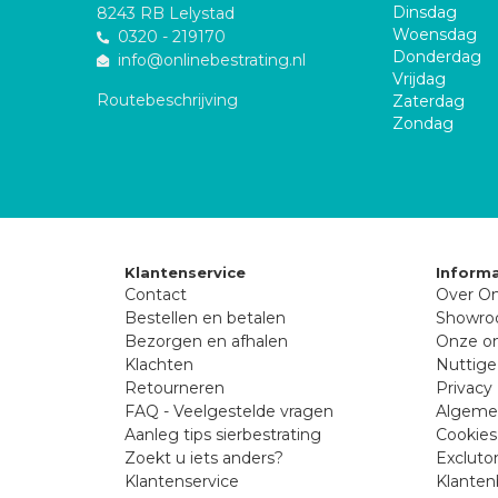
Dinsdag
8243 RB Lelystad
Woensdag
0320 - 219170
Donderdag
info@onlinebestrating.nl
Vrijdag
Routebeschrijving
Zaterdag
Zondag
Klantenservice
Informa
Contact
Over On
Bestellen en betalen
Showr
Bezorgen en afhalen
Onze on
Klachten
Nuttige
Retourneren
Privacy 
FAQ - Veelgestelde vragen
Algeme
Aanleg tips sierbestrating
Cookies
Zoekt u iets anders?
Excluto
Klantenservice
Klanten