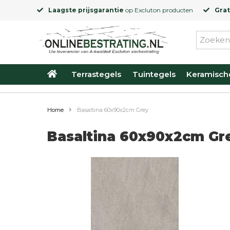
Laagste prijsgarantie
op
Excluton
producten
Grat
Terrastegels
Tuintegels
Keramisch
Home
Basaltina 60x90x2cm Grey
Basaltina 60x90x2cm Gr