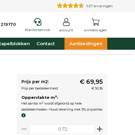
927
ervaringen
 219170
Klantenservice
account
winkelwagen
tapelblokken
Contact
Aanbiedingen
€ 69,95
Prijs per m2:
Prijs per besteleenheid
€ 50,36
2
Oppervlakte m
:
2
Het aantal m
wordt afgerond op hele
besteleenheden. Houd rekening met 5% snijverlies