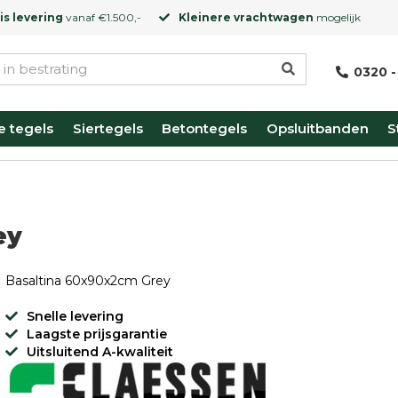
is levering
vanaf €1.500,-
Kleinere vrachtwagen
mogelijk
0320 -
e tegels
Siertegels
Betontegels
Opsluitbanden
S
ey
Basaltina 60x90x2cm Grey
Snelle levering
Laagste prijsgarantie
Uitsluitend A-kwaliteit