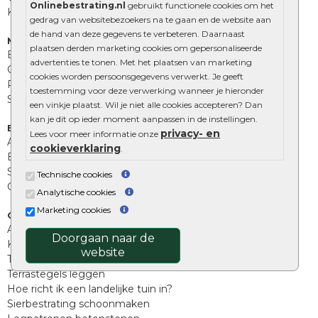
Onlinebestrating.nl
gebruikt functionele cookies om het
Kingstones
gedrag van websitebezoekers na te gaan en de website aan
de hand van deze gegevens te verbeteren. Daarnaast
Muurelementen
plaatsen derden marketing cookies om gepersonaliseerde
Betonbielzen
advertenties te tonen. Met het plaatsen van marketing
Opsluitbanden
cookies worden persoonsgegevens verwerkt. Je geeft
Palissades
toestemming voor deze verwerking wanneer je hieronder
Stapelblokken
een vinkje plaatst. Wil je niet alle cookies accepteren? Dan
kan je dit op ieder moment aanpassen in de instellingen.
Extra benodigdheden
privacy- en
Lees voor meer informatie onze
Afwatering en diversen
cookieverklaring
.
Beplantings en betonelementen
Split, grind en zand
Technische cookies
Oprit tegels
Analytische cookies
Marketing cookies
Overig
Aanbiedingen
Doorgaan naar de
Kunstgras
website
Tuintegels outlet
Terrastegels leggen
Hoe richt ik een landelijke tuin in?
Sierbestrating schoonmaken