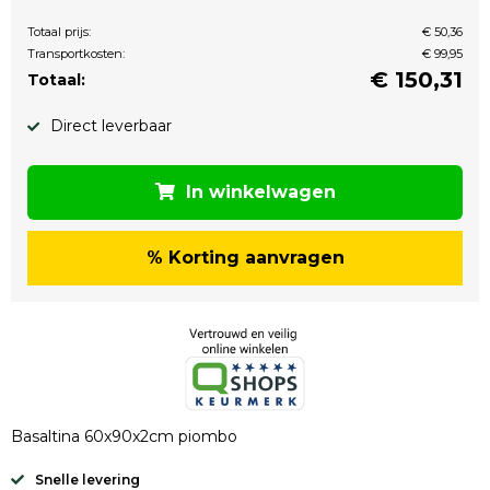
Totaal prijs:
€ 50,36
Transportkosten:
€ 99,95
€
150,31
Totaal:
Direct leverbaar
In winkelwagen
% Korting aanvragen
Basaltina 60x90x2cm piombo
Snelle levering