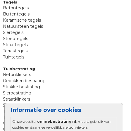
Tegels
Betontegels
Buitentegels
Keramische tegels
Natuursteen tegels
Siertegels
Stoeptegels
Straattegels
Terrastegels
Tuintegels
Tuinbestrating
Betonklinkers
Gebakken bestrating
Strakke bestrating
Sierbestrating
Straatklinkers
Straatstenen
Informatie over cookies
Trommelstenen
Tuinstenen
Onze website,
onlinebestrating.nl
, maakt gebruik van
Waalformaat
cookies en daarmee vergelijkbare technieken.
Wildverband bestrating