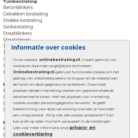
Tuinbestrating
Betonklinkers
Gebakken bestrating
Strakke bestrating
Sierbestrating
Straatklinkers
Straatstenen
Trommelstenen
Informatie over cookies
Tuinstenen
Waalformaat
Onze website,
onlinebestrating.nl
, maakt gebruik van
Wildverband bestrating
cookies en daarmee vergelijkbare technieken.
Kingstones
Onlinebestrating.nl
gebruikt functionele cookies om het
gedrag van websitebezoekers na te gaan en de website aan
de hand van deze gegevens te verbeteren. Daarnaast
Muurelementen
Betonbielzen
plaatsen derden marketing cookies om gepersonaliseerde
advertenties te tonen. Met het plaatsen van marketing
Opsluitbanden
cookies worden persoonsgegevens verwerkt. Je geeft
Palissades
toestemming voor deze verwerking wanneer je hieronder
Stapelblokken
een vinkje plaatst. Wil je niet alle cookies accepteren? Dan
kan je dit op ieder moment aanpassen in de instellingen.
Extra benodigdheden
privacy- en
Lees voor meer informatie onze
Afwatering en diversen
cookieverklaring
.
Beplantings en betonelementen