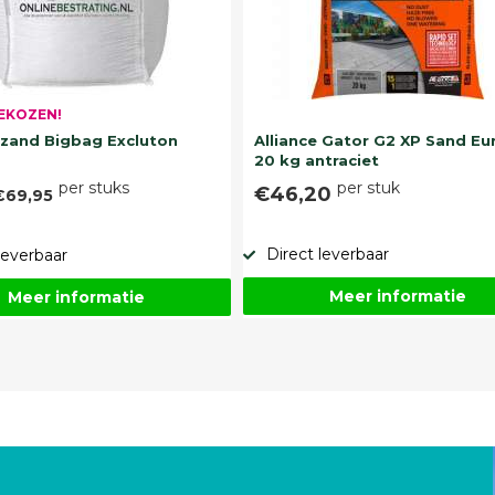
EKOZEN!
and Bigbag Excluton
Alliance Gator G2 XP Sand Eu
20 kg antraciet
per stuks
per stuk
€46,20
€69,95
Direct leverbaar
leverbaar
Meer informatie
Meer informatie