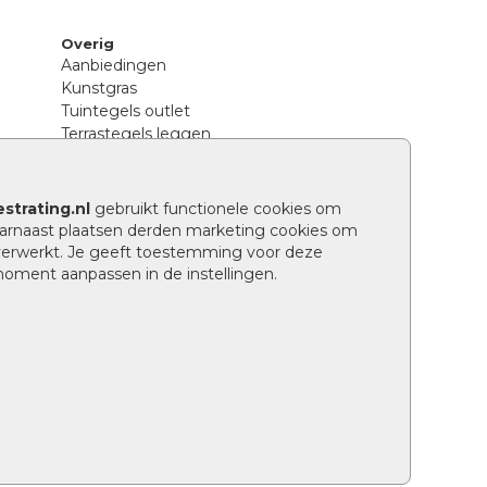
Overig
Aanbiedingen
Kunstgras
Tuintegels outlet
Terrastegels leggen
Hoe richt ik een landelijke tuin in?
Sierbestrating schoonmaken
Legpatronen betonstenen
strating.nl
gebruikt functionele cookies om
n
Hoe betonstenen onderhouden
arnaast plaatsen derden marketing cookies om
Aanlegtips voor betonstenen
verwerkt. Je geeft toestemming voor deze
Verschil betontegels en keramische
 moment aanpassen in de instellingen.
tegels
Tuin renoveren
Wat is een facetrand?
Grindpad aanleggen