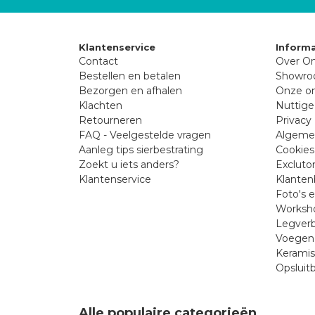
Klantenservice
Informa
Contact
Over On
Bestellen en betalen
Showr
Bezorgen en afhalen
Onze on
Klachten
Nuttige
Retourneren
Privacy 
FAQ - Veelgestelde vragen
Algeme
Aanleg tips sierbestrating
Cookies
Zoekt u iets anders?
Excluto
Klantenservice
Klanten
Foto's 
Worksho
Legverb
Voegen 
Kerami
Opsluit
Alle populaire categorieën