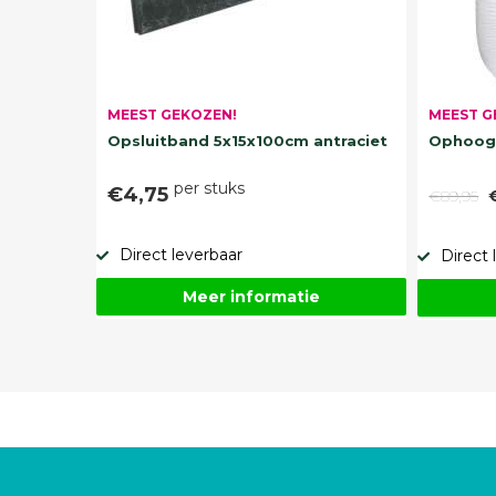
MEEST G
MEEST GEKOZEN!
Ophoogz
Opsluitband 5x15x100cm antraciet
per stuks
€4,75
€89,95
Direct leverbaar
Direct 
Meer informatie