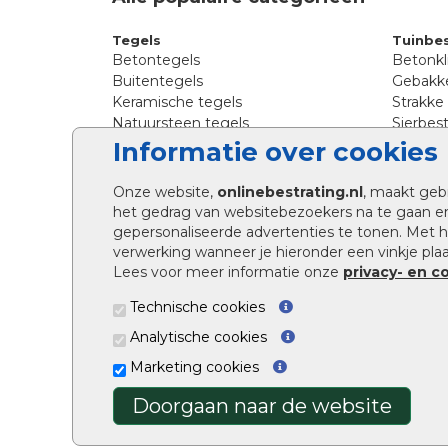
Tegels
Tuinbes
Betontegels
Betonkl
Buitentegels
Gebakke
Keramische tegels
Strakke
Natuursteen tegels
Sierbest
Siertegels
Straatkl
Informatie over cookies
Stoeptegels
Straats
Straattegels
Tromme
Onze website,
onlinebestrating.nl
, maakt geb
Terrastegels
Tuinste
het gedrag van websitebezoekers na te gaan e
Tuintegels
Waalfo
gepersonaliseerde advertenties te tonen. Met
Wildver
verwerking wanneer je hieronder een vinkje plaat
Kingsto
Lees voor meer informatie onze
privacy- en c
Technische cookies
Analytische cookies
Marketing cookies
Doorgaan naar de website
Onlinebestrating.nl ©2026