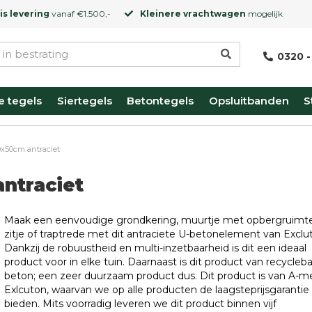
is levering
vanaf €1.500,-
Kleinere vrachtwagen
mogelijk
0320 -
e tegels
Siertegels
Betontegels
Opsluitbanden
S
x50cm antraciet
ntraciet
Maak een eenvoudige grondkering, muurtje met opbergruimte
zitje of traptrede met dit antraciete U-betonelement van Exclu
Dankzij de robuustheid en multi-inzetbaarheid is dit een ideaal
product voor in elke tuin. Daarnaast is dit product van recycleba
beton; een zeer duurzaam product dus. Dit product is van A-m
Exlcuton, waarvan we op alle producten de laagsteprijsgarantie
bieden. Mits voorradig leveren we dit product binnen vijf