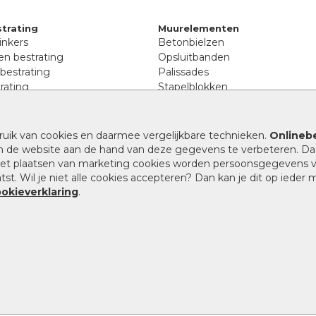
trating
Muurelementen
inkers
Betonbielzen
n bestrating
Opsluitbanden
 bestrating
Palissades
rating
Stapelblokken
inkers
Extra benodigdheden
tenen
Afwatering en diversen
lstenen
ruik van cookies en daarmee vergelijkbare technieken.
Onlinebe
Beplantings en betonelemente
nen
n de website aan de hand van deze gegevens te verbeteren. Da
Split, grind en zand
rmaat
 het plaatsen van marketing cookies worden persoonsgegevens 
Oprit tegels
band bestrating
st. Wil je niet alle cookies accepteren? Dan kan je dit op ieder
nes
ookieverklaring
.
9.1
/
10
|
946
waarderingen