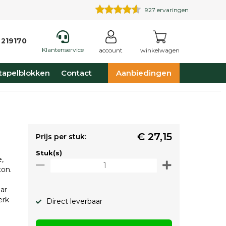
927
ervaringen
 219170
Klantenservice
account
winkelwagen
tapelblokken
Contact
Aanbiedingen
€ 27,15
Prijs per stuk:
Stuk(s)
,
ton.
ar
erk
Direct leverbaar