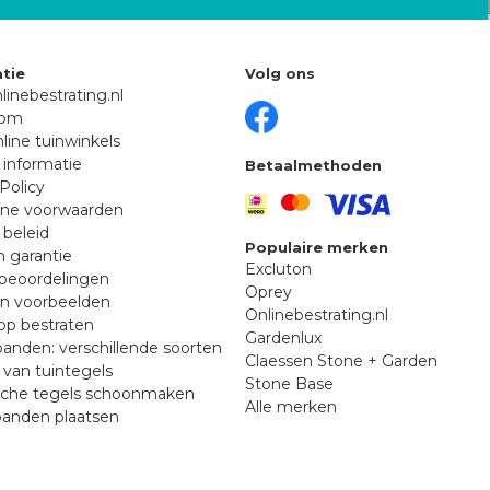
tie
Volg ons
linebestrating.nl
oom
line tuinwinkels
 informatie
Betaalmethoden
Policy
ne voorwaarden
 beleid
Populaire merken
n garantie
Excluton
beoordelingen
Oprey
en voorbeelden
Onlinebestrating.nl
p bestraten
Gardenlux
anden: verschillende soorten
Claessen Stone + Garden
van tuintegels
Stone Base
sche tegels schoonmaken
Alle merken
banden plaatsen