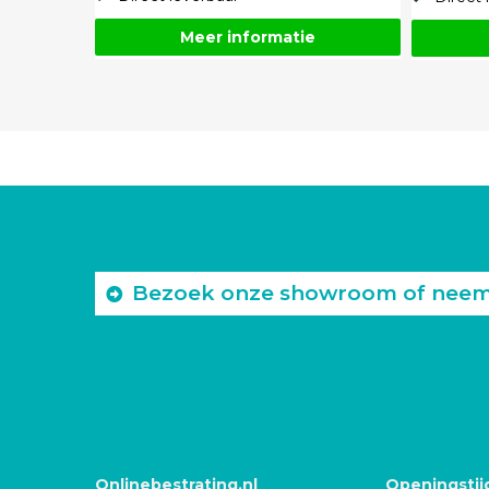
Meer informatie
Bezoek onze showroom of neem c
Onlinebestrating.nl
Openingstij