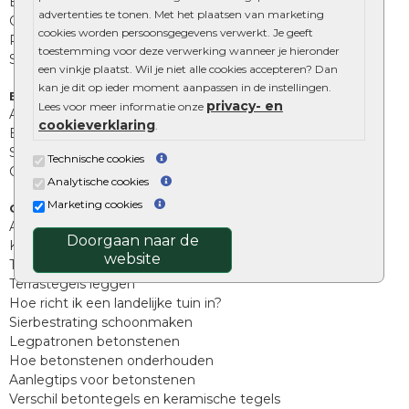
Betonbielzen
advertenties te tonen. Met het plaatsen van marketing
Opsluitbanden
cookies worden persoonsgegevens verwerkt. Je geeft
Palissades
toestemming voor deze verwerking wanneer je hieronder
Stapelblokken
een vinkje plaatst. Wil je niet alle cookies accepteren? Dan
kan je dit op ieder moment aanpassen in de instellingen.
Extra benodigdheden
privacy- en
Lees voor meer informatie onze
Afwatering en diversen
cookieverklaring
.
Beplantings en betonelementen
Split, grind en zand
Technische cookies
Oprit tegels
Analytische cookies
Marketing cookies
Overig
Aanbiedingen
Doorgaan naar de
Kunstgras
website
Tuintegels outlet
Terrastegels leggen
Hoe richt ik een landelijke tuin in?
Sierbestrating schoonmaken
Legpatronen betonstenen
Hoe betonstenen onderhouden
Aanlegtips voor betonstenen
Verschil betontegels en keramische tegels