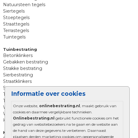
Natuursteen tegels
Siertegels
Stoeptegels
Straattegels
Terrastegels
Tuintegels
Tuinbestrating
Betonklinkers
Gebakken bestrating
Strakke bestrating
Sierbestrating
Straatklinkers
Straatstenen
Informatie over cookies
Trommelstenen
Tuinstenen
Onze website,
onlinebestrating.nl
, maakt gebruik van
Waalformaat
cookies en daarmee vergelijkbare technieken.
Wildverband bestrating
Onlinebestrating.nl
gebruikt functionele cookies om het
Kingstones
gedrag van websitebezoekers na te gaan en de website aan
de hand van deze gegevens te verbeteren. Daarnaast
Muurelementen
plaatsen derden marketing cookies om gepersonaliseerde