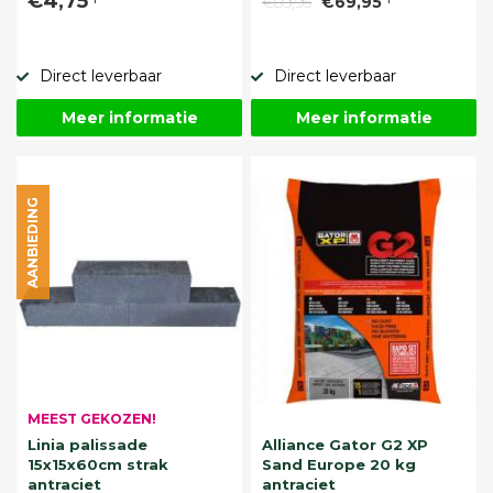
€4,75
€89,95
€69,95
Direct leverbaar
Direct leverbaar
Meer informatie
Meer informatie
AANBIEDING
MEEST GEKOZEN!
Linia palissade
Alliance Gator G2 XP
15x15x60cm strak
Sand Europe 20 kg
antraciet
antraciet