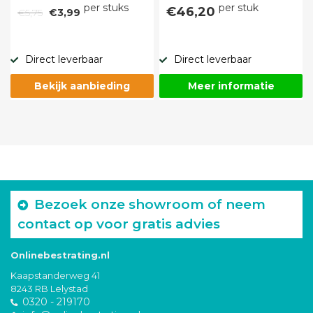
per stuks
per stuk
€46,20
€5,75
€3,99
Direct leverbaar
Direct leverbaar
Bekijk aanbieding
Meer informatie
Bezoek onze showroom of neem
contact op voor gratis advies
Onlinebestrating.nl
Kaapstanderweg 41
8243 RB Lelystad
0320 - 219170