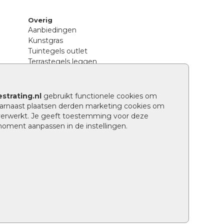
Overig
Aanbiedingen
Kunstgras
Tuintegels outlet
Terrastegels leggen
Hoe richt ik een landelijke tuin in?
Sierbestrating schoonmaken
Legpatronen betonstenen
strating.nl
gebruikt functionele cookies om
n
Hoe betonstenen onderhouden
arnaast plaatsen derden marketing cookies om
Aanlegtips voor betonstenen
verwerkt. Je geeft toestemming voor deze
Verschil betontegels en keramische
 moment aanpassen in de instellingen.
tegels
Tuin renoveren
Wat is een facetrand?
Grindpad aanleggen