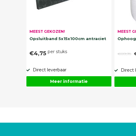
MEEST G
MEEST GEKOZEN!
Ophoogz
Opsluitband 5x15x100cm antraciet
per stuks
€4,75
€89,95
Direct leverbaar
Direct 
Meer informatie