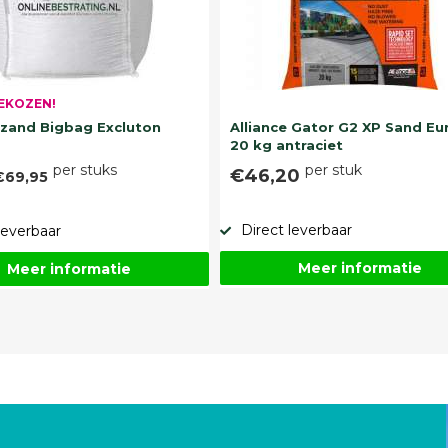
EKOZEN!
and Bigbag Excluton
Alliance Gator G2 XP Sand Eu
20 kg antraciet
per stuks
per stuk
€46,20
€69,95
Direct leverbaar
leverbaar
Meer informatie
Meer informatie