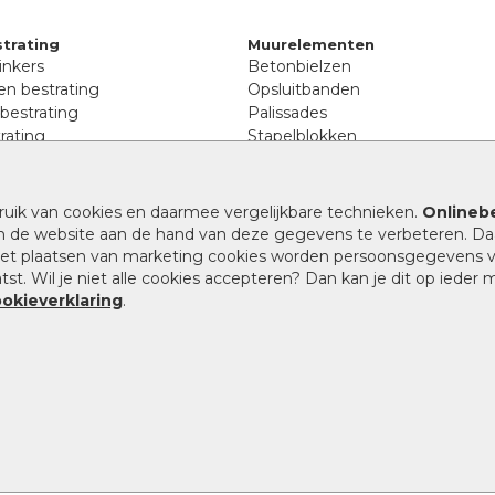
trating
Muurelementen
inkers
Betonbielzen
n bestrating
Opsluitbanden
 bestrating
Palissades
rating
Stapelblokken
inkers
Extra benodigdheden
tenen
Afwatering en diversen
lstenen
ruik van cookies en daarmee vergelijkbare technieken.
Onlinebe
Beplantings en betonelemente
nen
n de website aan de hand van deze gegevens te verbeteren. Da
Split, grind en zand
rmaat
 het plaatsen van marketing cookies worden persoonsgegevens 
Oprit tegels
band bestrating
st. Wil je niet alle cookies accepteren? Dan kan je dit op ieder
nes
ookieverklaring
.
9.1
/
10
|
946
waarderingen