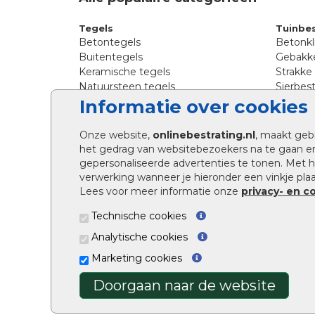
Tegels
Tuinbes
Betontegels
Betonkl
Buitentegels
Gebakke
Keramische tegels
Strakke
Natuursteen tegels
Sierbest
Siertegels
Straatkl
Informatie over cookies
Stoeptegels
Straats
Straattegels
Tromme
Onze website,
onlinebestrating.nl
, maakt geb
Terrastegels
Tuinste
het gedrag van websitebezoekers na te gaan e
Tuintegels
Waalfo
gepersonaliseerde advertenties te tonen. Met
Wildver
verwerking wanneer je hieronder een vinkje plaat
Kingsto
Lees voor meer informatie onze
privacy- en c
Technische cookies
Analytische cookies
Marketing cookies
Doorgaan naar de website
Onlinebestrating.nl ©2026