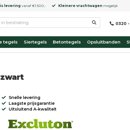
is levering
vanaf €1.500,-
Kleinere vrachtwagen
mogelijk
0320 -
e tegels
Siertegels
Betontegels
Opsluitbanden
S
 zwart
Snelle levering
Laagste prijsgarantie
Uitsluitend A-kwaliteit