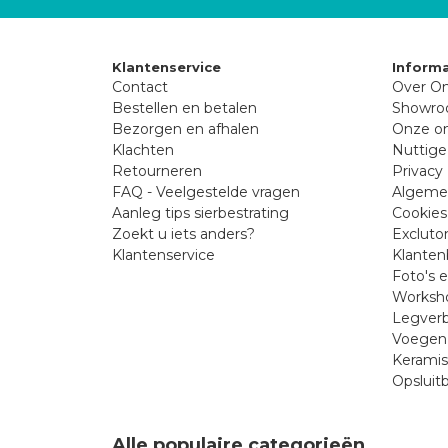
Klantenservice
Informa
Contact
Over On
Bestellen en betalen
Showr
Bezorgen en afhalen
Onze on
Klachten
Nuttige
Retourneren
Privacy 
FAQ - Veelgestelde vragen
Algeme
Aanleg tips sierbestrating
Cookies
Zoekt u iets anders?
Excluto
Klantenservice
Klanten
Foto's 
Worksho
Legverb
Voegen 
Kerami
Opsluit
Alle populaire categorieën