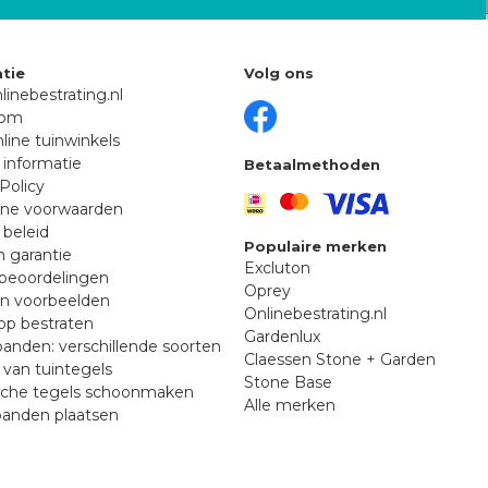
tie
Volg ons
linebestrating.nl
oom
line tuinwinkels
 informatie
Betaalmethoden
Policy
ne voorwaarden
 beleid
Populaire merken
n garantie
Excluton
beoordelingen
Oprey
en voorbeelden
Onlinebestrating.nl
p bestraten
Gardenlux
anden: verschillende soorten
Claessen Stone + Garden
van tuintegels
Stone Base
sche tegels schoonmaken
Alle merken
banden plaatsen