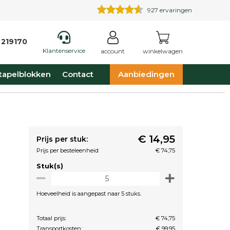
927
ervaringen
 219170
Klantenservice
account
winkelwagen
tapelblokken
Contact
Aanbiedingen
€ 14,95
Prijs per stuk:
Prijs per besteleenheid
€ 74,75
Stuk(s)
Hoeveelheid is aangepast naar 5 stuks.
Totaal prijs:
€ 74,75
Transportkosten:
€ 99,95