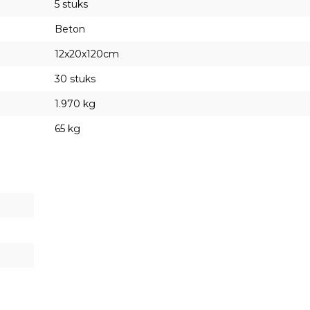
5 stuks
Beton
12x20x120cm
30 stuks
1.970 kg
65 kg