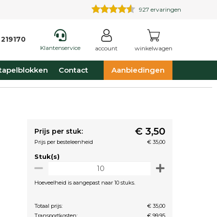
927
ervaringen
 219170
Klantenservice
account
winkelwagen
tapelblokken
Contact
Aanbiedingen
€ 3,50
Prijs per stuk:
Prijs per besteleenheid
€ 35,00
Stuk(s)
Hoeveelheid is aangepast naar 10 stuks.
Totaal prijs:
€ 35,00
Transportkosten:
€ 99,95