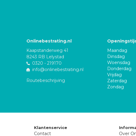
Onlinebestrating.nl
Openingstij
Kaapstanderweg 41
Maandag
Dinsdag
8243 RB Lelystad
Woensdag
0320 - 219170
Donderdag
info@onlinebestrating.nl
Vrijdag
Routebeschrijving
Zaterdag
Zondag
Klantenservice
Informa
Contact
Over On