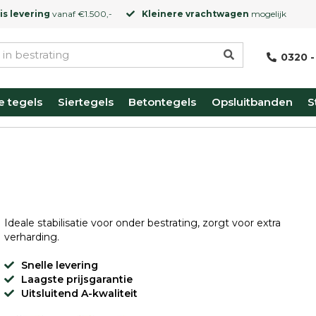
is levering
vanaf €1.500,-
Kleinere vrachtwagen
mogelijk
0320 -
e tegels
Siertegels
Betontegels
Opsluitbanden
S
Ideale stabilisatie voor onder bestrating, zorgt voor extra
verharding.
Snelle levering
Laagste prijsgarantie
Uitsluitend A-kwaliteit