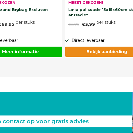
EKOZEN!
MEEST GEKOZEN!
and Bigbag Excluton
Linia palissade 15x15x60cm s
antraciet
per stuks
per stuks
€69,95
€5,75
€3,99
leverbaar
Direct leverbaar
Meer informatie
Bekijk aanbieding
ontact op voor gratis advies