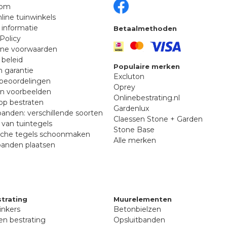
oom
line tuinwinkels
 informatie
Betaalmethoden
Policy
ne voorwaarden
 beleid
Populaire merken
n garantie
Excluton
beoordelingen
Oprey
en voorbeelden
Onlinebestrating.nl
p bestraten
Gardenlux
anden: verschillende soorten
Claessen Stone + Garden
van tuintegels
Stone Base
sche tegels schoonmaken
Alle merken
banden plaatsen
trating
Muurelementen
inkers
Betonbielzen
n bestrating
Opsluitbanden