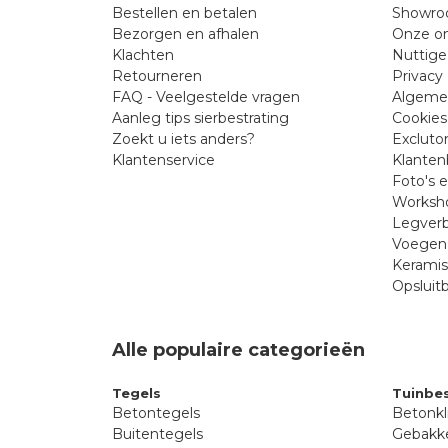
Bestellen en betalen
Showr
Bezorgen en afhalen
Onze on
Klachten
Nuttige
Retourneren
Privacy 
FAQ - Veelgestelde vragen
Algeme
Aanleg tips sierbestrating
Cookies
Zoekt u iets anders?
Excluto
Klantenservice
Klanten
Foto's 
Worksho
Legverb
Voegen 
Kerami
Opsluit
Alle populaire categorieën
Tegels
Tuinbes
Betontegels
Betonkl
Buitentegels
Gebakke