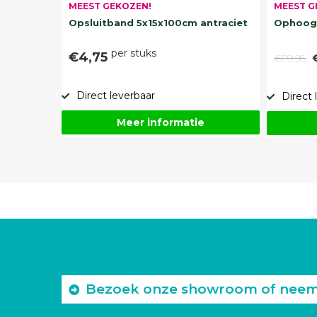
MEEST G
MEEST GEKOZEN!
Ophoogz
Opsluitband 5x15x100cm antraciet
per stuks
€4,75
€89,95
Direct leverbaar
Direct 
Meer informatie
Bezoek onze showroom of neem c