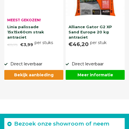
MEEST GEKOZEN!
Linia palissade
Alliance Gator G2 XP
15x15x60cm strak
Sand Europe 20 kg
antraciet
antraciet
per stuks
per stuk
€46,20
€5,75
€3,99
Direct leverbaar
Direct leverbaar
Bekijk aanbieding
Meer informatie
Bezoek onze showroom of neem