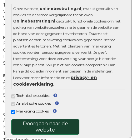
Tuinstenen
Onze website,
onlinebestrating.nl
, maakt gebruik van
Waalformaat
cookies en daarmee vergelijkbare technieken.
Wildverband bestrating
Onlinebestrating.nl
gebruikt functionele cookies om het
Kingstones
gedrag van websitebezoekers na te gaan en de website aan
de hand van deze gegevens te verbeteren. Daarnaast
Muurelementen
plaatsen derden marketing cookies om gepersonaliseerde
Betonbielzen
advertenties te tonen. Met het plaatsen van marketing
Opsluitbanden
cookies worden persoonsgegevens verwerkt. Je geeft
Palissades
toestemming voor deze verwerking wanneer je hieronder
Stapelblokken
een vinkje plaatst. Wil je niet alle cookies accepteren? Dan
kan je dit op ieder moment aanpassen in de instellingen.
Extra benodigdheden
privacy- en
Lees voor meer informatie onze
Afwatering en diversen
cookieverklaring
.
Beplantings en betonelementen
Split, grind en zand
Technische cookies
Oprit tegels
Analytische cookies
Marketing cookies
Overig
Aanbiedingen
Doorgaan naar de
Kunstgras
website
Tuintegels outlet