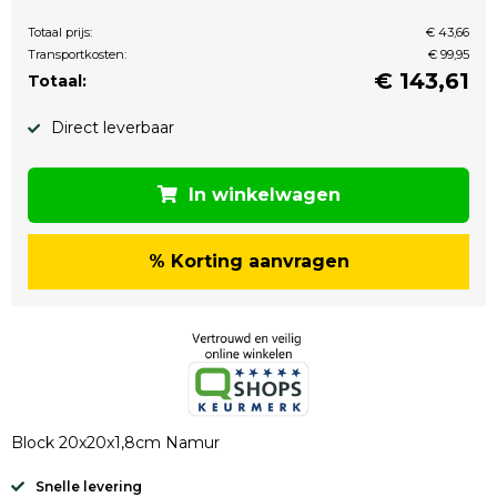
Totaal prijs:
€ 43,66
Transportkosten:
€ 99,95
€
143,61
Totaal:
Direct leverbaar
In winkelwagen
% Korting aanvragen
Block 20x20x1,8cm Namur
Snelle levering