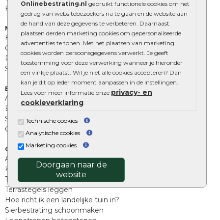
Onlinebestrating.nl
gebruikt functionele cookies om het
Kingstones
gedrag van websitebezoekers na te gaan en de website aan
de hand van deze gegevens te verbeteren. Daarnaast
Muurelementen
plaatsen derden marketing cookies om gepersonaliseerde
Betonbielzen
advertenties te tonen. Met het plaatsen van marketing
Opsluitbanden
cookies worden persoonsgegevens verwerkt. Je geeft
Palissades
toestemming voor deze verwerking wanneer je hieronder
Stapelblokken
een vinkje plaatst. Wil je niet alle cookies accepteren? Dan
kan je dit op ieder moment aanpassen in de instellingen.
Extra benodigdheden
privacy- en
Lees voor meer informatie onze
Afwatering en diversen
cookieverklaring
.
Beplantings en betonelementen
Split, grind en zand
Technische cookies
Oprit tegels
Analytische cookies
Marketing cookies
Overig
Aanbiedingen
Doorgaan naar de
Kunstgras
website
Tuintegels outlet
Terrastegels leggen
Hoe richt ik een landelijke tuin in?
Sierbestrating schoonmaken