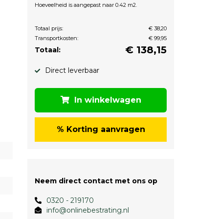
Hoeveelheid is aangepast naar 0.42 m2.
Totaal prijs:
€ 38,20
Transportkosten:
€ 99,95
€
138,15
Totaal:
Direct leverbaar
In winkelwagen
% Korting aanvragen
Neem direct contact met ons op
0320 - 219170
info@onlinebestrating.nl