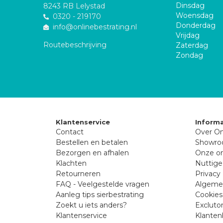
Dinsdag
8243 RB Lelystad
Woensdag
0320 - 219170
Donderdag
info@onlinebestrating.nl
Vrijdag
Routebeschrijving
Zaterdag
Zondag
Klantenservice
Informa
Contact
Over On
Bestellen en betalen
Showr
Bezorgen en afhalen
Onze on
Klachten
Nuttige
Retourneren
Privacy 
FAQ - Veelgestelde vragen
Algeme
Aanleg tips sierbestrating
Cookies
Zoekt u iets anders?
Excluto
Klantenservice
Klanten