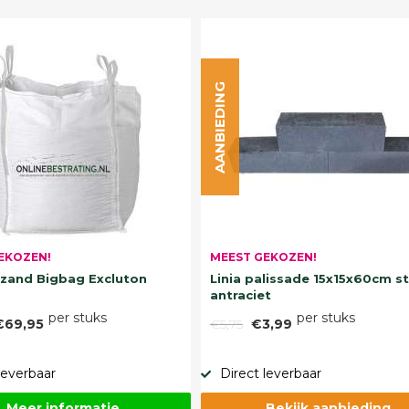
AANBIEDING
EKOZEN!
MEEST GEKOZEN!
and Bigbag Excluton
Linia palissade 15x15x60cm s
antraciet
per stuks
per stuks
€69,95
€5,75
€3,99
leverbaar
Direct leverbaar
Meer informatie
Bekijk aanbieding