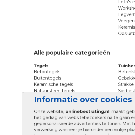
Foto's 
Worksho
Legverb
Voegen 
Kerami
Opsluit
Alle populaire categorieën
Tegels
Tuinbes
Betontegels
Betonkl
Buitentegels
Gebakke
Keramische tegels
Strakke
Natuursteen tegels
Sierbest
Siertegels
Straatkl
Informatie over cookies
Stoeptegels
Straats
Straattegels
Tromme
Onze website,
onlinebestrating.nl
, maakt geb
Terrastegels
Tuinste
het gedrag van websitebezoekers na te gaan e
Tuintegels
Waalfo
gepersonaliseerde advertenties te tonen. Met
Wildver
verwerking wanneer je hieronder een vinkje plaat
Kingsto