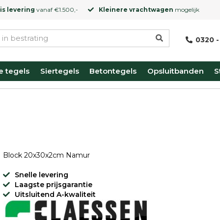
is levering
vanaf €1.500,-
Kleinere vrachtwagen
mogelijk
0320 -
e tegels
Siertegels
Betontegels
Opsluitbanden
S
Block 20x30x2cm Namur
Snelle levering
Laagste prijsgarantie
Uitsluitend A-kwaliteit