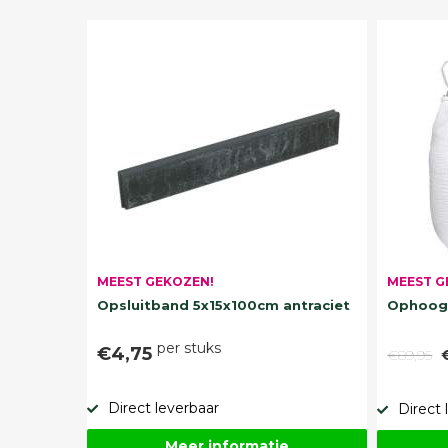
MEEST G
MEEST GEKOZEN!
Ophoogz
Opsluitband 5x15x100cm antraciet
per stuks
€4,75
€89,95
Direct leverbaar
Direct 
Meer informatie