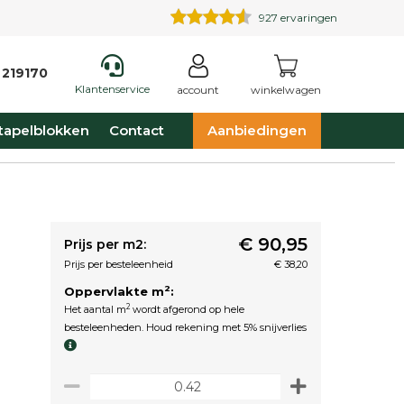
927
ervaringen
 219170
Klantenservice
account
winkelwagen
tapelblokken
Contact
Aanbiedingen
€ 90,95
Prijs per m2:
Prijs per besteleenheid
€ 38,20
2
Oppervlakte m
:
2
Het aantal m
wordt afgerond op hele
besteleenheden. Houd rekening met 5% snijverlies