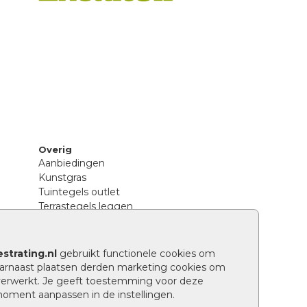
Overig
Aanbiedingen
Kunstgras
Tuintegels outlet
Terrastegels leggen
Hoe richt ik een landelijke tuin in?
Sierbestrating schoonmaken
Legpatronen betonstenen
strating.nl
gebruikt functionele cookies om
n
Hoe betonstenen onderhouden
arnaast plaatsen derden marketing cookies om
Aanlegtips voor betonstenen
verwerkt. Je geeft toestemming voor deze
Verschil betontegels en keramische
 moment aanpassen in de instellingen.
tegels