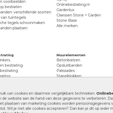
en voorbeelden
Onlinebestrating.nl
p bestraten
Gardenlux
anden: verschillende soorten
Claessen Stone + Garden
van tuintegels
Stone Base
sche tegels schoonmaken
Alle merken
banden plaatsen
trating
Muurelementen
inkers
Betonbielzen
n bestrating
Opsluitbanden
 bestrating
Palissades
rating
Stapelblokken
inkers
Extra benodigdheden
tenen
Afwatering en diversen
lstenen
ruik van cookies en daarmee vergelijkbare technieken.
Onlinebe
Beplantings en betonelemente
nen
n de website aan de hand van deze gegevens te verbeteren. Da
Split, grind en zand
rmaat
 het plaatsen van marketing cookies worden persoonsgegevens 
Oprit tegels
band bestrating
st. Wil je niet alle cookies accepteren? Dan kan je dit op ieder
nes