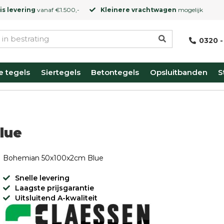
is levering
vanaf €1.500,-
Kleinere vrachtwagen
mogelijk
0320 -
e tegels
Siertegels
Betontegels
Opsluitbanden
S
lue
Bohemian 50x100x2cm Blue
Snelle levering
Laagste prijsgarantie
Uitsluitend A-kwaliteit