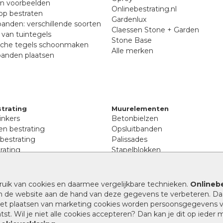
en voorbeelden
Onlinebestrating.nl
p bestraten
Gardenlux
anden: verschillende soorten
Claessen Stone + Garden
van tuintegels
Stone Base
sche tegels schoonmaken
Alle merken
banden plaatsen
trating
Muurelementen
inkers
Betonbielzen
n bestrating
Opsluitbanden
 bestrating
Palissades
rating
Stapelblokken
inkers
Extra benodigdheden
tenen
Afwatering en diversen
lstenen
ruik van cookies en daarmee vergelijkbare technieken.
Onlinebe
Beplantings en betonelemente
nen
n de website aan de hand van deze gegevens te verbeteren. Da
Split, grind en zand
rmaat
 het plaatsen van marketing cookies worden persoonsgegevens 
Oprit tegels
band bestrating
st. Wil je niet alle cookies accepteren? Dan kan je dit op ieder
nes