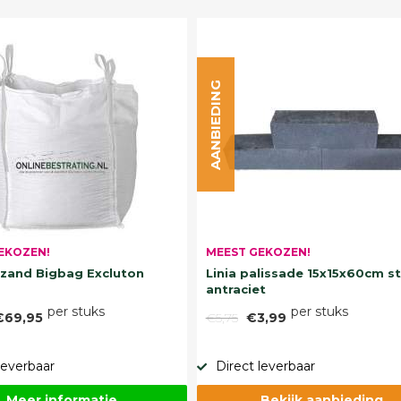
AANBIEDING
EKOZEN!
MEEST GEKOZEN!
and Bigbag Excluton
Linia palissade 15x15x60cm s
antraciet
per stuks
per stuks
€69,95
€5,75
€3,99
leverbaar
Direct leverbaar
Meer informatie
Bekijk aanbieding