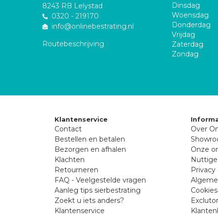
Dinsdag
8243 RB Lelystad
Woensdag
0320 - 219170
Donderdag
info@onlinebestrating.nl
Vrijdag
Routebeschrijving
Zaterdag
Zondag
Klantenservice
Informa
Contact
Over On
Bestellen en betalen
Showr
Bezorgen en afhalen
Onze on
Klachten
Nuttige
Retourneren
Privacy 
FAQ - Veelgestelde vragen
Algeme
Aanleg tips sierbestrating
Cookies
Zoekt u iets anders?
Excluto
Klantenservice
Klanten