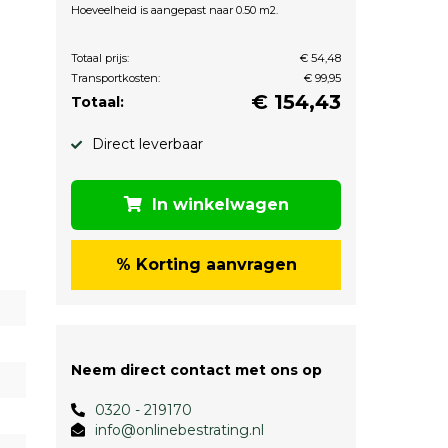
Hoeveelheid is aangepast naar 0.50 m2.
Totaal prijs:
€ 54,48
Transportkosten:
€ 99,95
€
154,43
Totaal:
Direct leverbaar
In winkelwagen
% Korting aanvragen
Neem direct contact met ons op
0320 - 219170
info@onlinebestrating.nl