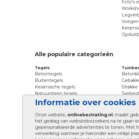
Foto's 
Worksho
Legverb
Voegen 
Kerami
Opsluit
Alle populaire categorieën
Tegels
Tuinbes
Betontegels
Betonkl
Buitentegels
Gebakke
Keramische tegels
Strakke
Natuursteen tegels
Sierbest
Siertegels
Straatkl
Informatie over cookies
Stoeptegels
Straats
Straattegels
Tromme
Onze website,
onlinebestrating.nl
, maakt geb
Terrastegels
Tuinste
het gedrag van websitebezoekers na te gaan e
Tuintegels
Waalfo
gepersonaliseerde advertenties te tonen. Met
Wildver
verwerking wanneer je hieronder een vinkje plaat
Kingsto