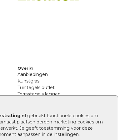
Overig
Aanbiedingen
Kunstgras
Tuintegels outlet
Terrastegels leggen
Hoe richt ik een landelijke tuin in?
Sierbestrating schoonmaken
Legpatronen betonstenen
strating.nl
gebruikt functionele cookies om
n
Hoe betonstenen onderhouden
arnaast plaatsen derden marketing cookies om
Aanlegtips voor betonstenen
verwerkt. Je geeft toestemming voor deze
Verschil betontegels en keramische
 moment aanpassen in de instellingen.
tegels