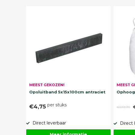
MEEST G
MEEST GEKOZEN!
Ophoogz
Opsluitband 5x15x100cm antraciet
per stuks
€4,75
€89,95
Direct leverbaar
Direct 
Meer informatie