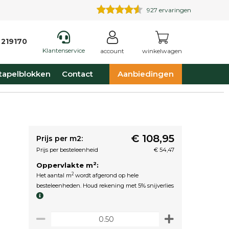
927
ervaringen
 219170
Klantenservice
account
winkelwagen
tapelblokken
Contact
Aanbiedingen
€ 108,95
Prijs per m2:
Prijs per besteleenheid
€ 54,47
2
Oppervlakte m
:
2
Het aantal m
wordt afgerond op hele
besteleenheden. Houd rekening met 5% snijverlies