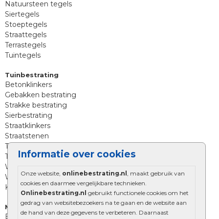
Natuursteen tegels
Siertegels
Stoeptegels
Straattegels
Terrastegels
Tuintegels
Tuinbestrating
Betonklinkers
Gebakken bestrating
Strakke bestrating
Sierbestrating
Straatklinkers
Straatstenen
Trommelstenen
Informatie over cookies
Tuinstenen
Waalformaat
Onze website,
onlinebestrating.nl
, maakt gebruik van
Wildverband bestrating
cookies en daarmee vergelijkbare technieken.
Kingstones
Onlinebestrating.nl
gebruikt functionele cookies om het
gedrag van websitebezoekers na te gaan en de website aan
Muurelementen
de hand van deze gegevens te verbeteren. Daarnaast
Betonbielzen