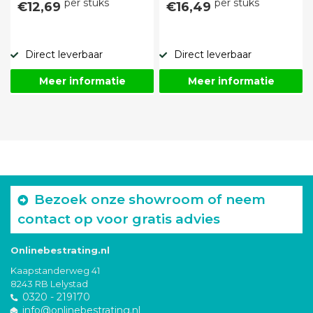
per stuks
per stuks
€12,69
€16,49
Direct leverbaar
Direct leverbaar
Meer informatie
Meer informatie
Bezoek onze showroom of neem
contact op voor gratis advies
Onlinebestrating.nl
Kaapstanderweg 41
8243 RB Lelystad
0320 - 219170
info@onlinebestrating.nl