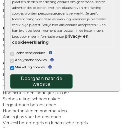
plaatsen derden marketing cookies om gepersonaliseerde
Opsluitbanden
advertenties te tonen. Met het plaatsen van marketing
Palissades
cookies worden persoonsgegevens verwerkt. Je geeft
Stapelblokken
toestemming voor deze verwerking wanneer je hieronder
een vinkje plaatst. Wil je niet alle cookies accepteren? Dan
Extra benodigdheden
kan je dit op ieder moment aanpassen in de instellingen.
Afwatering en diversen
privacy- en
Lees voor meer informatie onze
Beplantings en betonelementen
cookieverklaring
.
Split, grind en zand
Oprit tegels
Technische cookies
Analytische cookies
Overig
Marketing cookies
Aanbiedingen
Kunstgras
Doorgaan naar de
Tuintegels outlet
website
Terrastegels leggen
Hoe richt ik een landelijke tuin in?
Sierbestrating schoonmaken
Legpatronen betonstenen
Hoe betonstenen onderhouden
Aanlegtips voor betonstenen
Verschil betontegels en keramische tegels