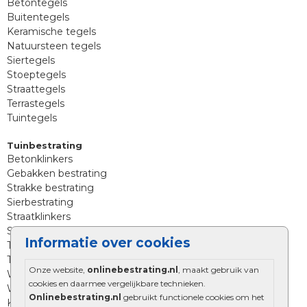
Betontegels
Buitentegels
Keramische tegels
Natuursteen tegels
Siertegels
Stoeptegels
Straattegels
Terrastegels
Tuintegels
Tuinbestrating
Betonklinkers
Gebakken bestrating
Strakke bestrating
Sierbestrating
Straatklinkers
Straatstenen
Informatie over cookies
Trommelstenen
Tuinstenen
Onze website,
onlinebestrating.nl
, maakt gebruik van
Waalformaat
cookies en daarmee vergelijkbare technieken.
Wildverband bestrating
Onlinebestrating.nl
gebruikt functionele cookies om het
Kingstones