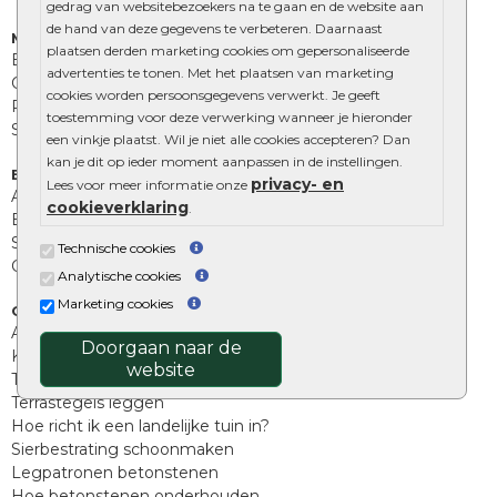
gedrag van websitebezoekers na te gaan en de website aan
de hand van deze gegevens te verbeteren. Daarnaast
Muurelementen
plaatsen derden marketing cookies om gepersonaliseerde
Betonbielzen
advertenties te tonen. Met het plaatsen van marketing
Opsluitbanden
cookies worden persoonsgegevens verwerkt. Je geeft
Palissades
toestemming voor deze verwerking wanneer je hieronder
Stapelblokken
een vinkje plaatst. Wil je niet alle cookies accepteren? Dan
kan je dit op ieder moment aanpassen in de instellingen.
Extra benodigdheden
privacy- en
Lees voor meer informatie onze
Afwatering en diversen
cookieverklaring
.
Beplantings en betonelementen
Split, grind en zand
Technische cookies
Oprit tegels
Analytische cookies
Marketing cookies
Overig
Aanbiedingen
Doorgaan naar de
Kunstgras
website
Tuintegels outlet
Terrastegels leggen
Hoe richt ik een landelijke tuin in?
Sierbestrating schoonmaken
Legpatronen betonstenen
Hoe betonstenen onderhouden