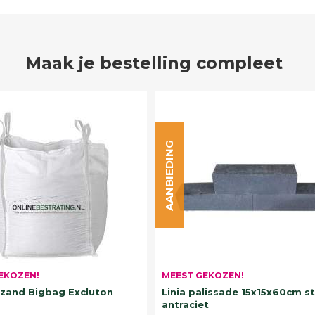
Maak je bestelling compleet
AANBIEDING
EKOZEN!
MEEST GEKOZEN!
and Bigbag Excluton
Linia palissade 15x15x60cm s
antraciet