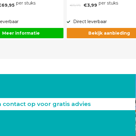
per stuks
per stuks
€69,95
€5,75
€3,99
leverbaar
Direct leverbaar
Meer informatie
Bekijk aanbieding
ontact op voor gratis advies