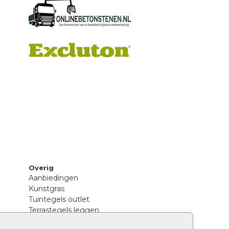
Overig
Aanbiedingen
Kunstgras
Tuintegels outlet
Terrastegels leggen
Hoe richt ik een landelijke tuin in?