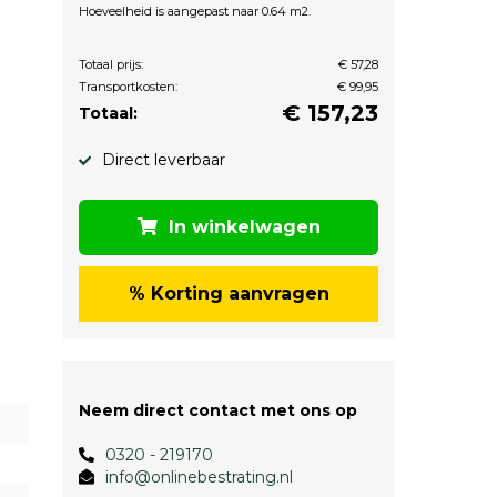
Hoeveelheid is aangepast naar 0.64 m2.
Totaal prijs:
€ 57,28
Transportkosten:
€ 99,95
€
157,23
Totaal:
Direct leverbaar
In winkelwagen
% Korting aanvragen
Neem direct contact met ons op
0320 - 219170
info@onlinebestrating.nl