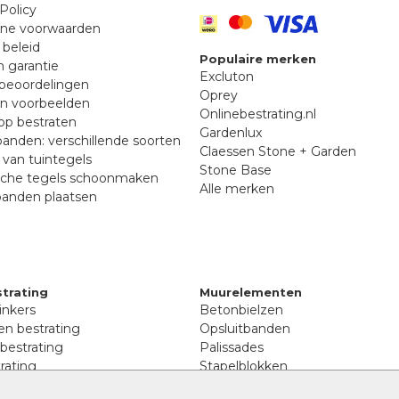
Policy
ne voorwaarden
 beleid
Populaire merken
n garantie
Excluton
beoordelingen
Oprey
en voorbeelden
Onlinebestrating.nl
p bestraten
Gardenlux
anden: verschillende soorten
Claessen Stone + Garden
van tuintegels
Stone Base
sche tegels schoonmaken
Alle merken
banden plaatsen
trating
Muurelementen
inkers
Betonbielzen
n bestrating
Opsluitbanden
 bestrating
Palissades
rating
Stapelblokken
inkers