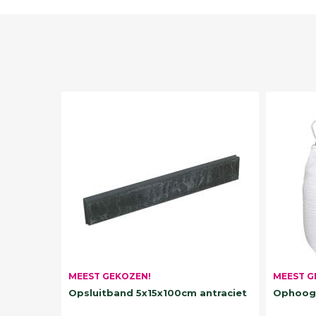
MEEST G
MEEST GEKOZEN!
Ophoogz
Opsluitband 5x15x100cm antraciet