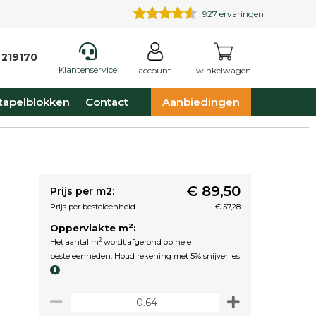
927
ervaringen
 219170
Klantenservice
account
winkelwagen
tapelblokken
Contact
Aanbiedingen
€ 89,50
Prijs per m2:
Prijs per besteleenheid
€ 57,28
2
Oppervlakte m
:
2
Het aantal m
wordt afgerond op hele
besteleenheden. Houd rekening met 5% snijverlies