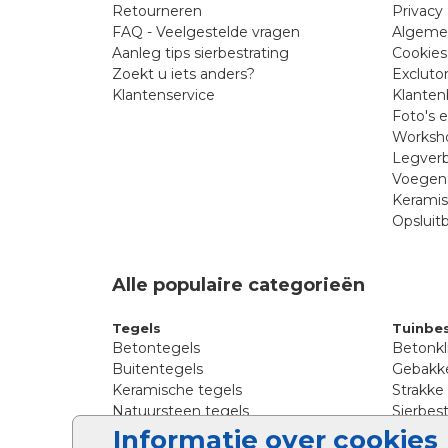
Retourneren
Privacy 
FAQ - Veelgestelde vragen
Algeme
Aanleg tips sierbestrating
Cookies
Zoekt u iets anders?
Excluto
Klantenservice
Klanten
Foto's 
Worksho
Legverb
Voegen 
Kerami
Opsluit
Alle populaire categorieën
Tegels
Tuinbes
Betontegels
Betonkl
Buitentegels
Gebakke
Keramische tegels
Strakke
Natuursteen tegels
Sierbest
Siertegels
Straatkl
Informatie over cookies