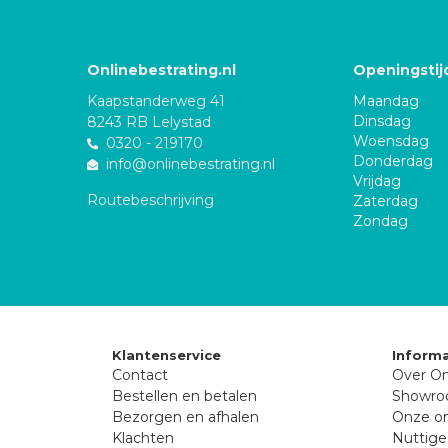
Onlinebestrating.nl
Openingstij
Kaapstanderweg 41
Maandag
Dinsdag
8243 RB Lelystad
Woensdag
0320 - 219170
Donderdag
info@onlinebestrating.nl
Vrijdag
Routebeschrijving
Zaterdag
Zondag
Klantenservice
Informa
Contact
Over On
Bestellen en betalen
Showr
Bezorgen en afhalen
Onze on
Klachten
Nuttige