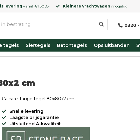
is levering
vanaf €1.500,-
Kleinere vrachtwagen
mogelijk
0320 -
e tegels
Siertegels
Betontegels
Opsluitbanden
S
x80x2 cm
Calcare Taupe tegel 80x80x2 cm
Snelle levering
Laagste prijsgarantie
Uitsluitend A-kwaliteit