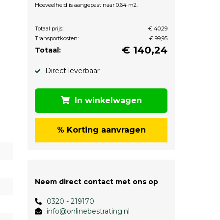
Hoeveelheid is aangepast naar 0.64 m2.
Totaal prijs:
€ 40,29
Transportkosten:
€ 99,95
€
140,24
Totaal:
Direct leverbaar
In winkelwagen
% Korting aanvragen
Neem direct contact met ons op
0320 - 219170
info@onlinebestrating.nl