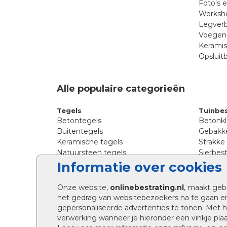
Foto's 
Worksho
Legverb
Voegen 
Kerami
Opsluit
Alle populaire categorieën
Tegels
Tuinbes
Betontegels
Betonkl
Buitentegels
Gebakke
Keramische tegels
Strakke
Natuursteen tegels
Sierbest
Siertegels
Straatkl
Informatie over cookies
Stoeptegels
Straats
Straattegels
Tromme
Onze website,
onlinebestrating.nl
, maakt geb
Terrastegels
Tuinste
het gedrag van websitebezoekers na te gaan e
Tuintegels
Waalfo
gepersonaliseerde advertenties te tonen. Met
Wildver
verwerking wanneer je hieronder een vinkje plaat
Kingsto