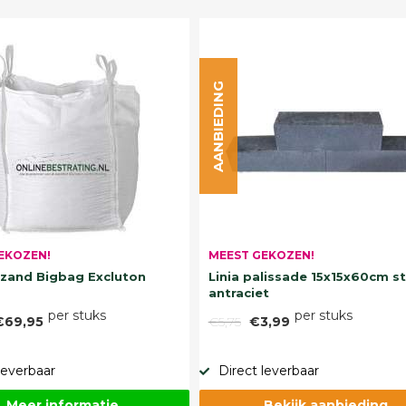
AANBIEDING
EKOZEN!
MEEST GEKOZEN!
and Bigbag Excluton
Linia palissade 15x15x60cm s
antraciet
per stuks
per stuks
€69,95
€5,75
€3,99
leverbaar
Direct leverbaar
Meer informatie
Bekijk aanbieding