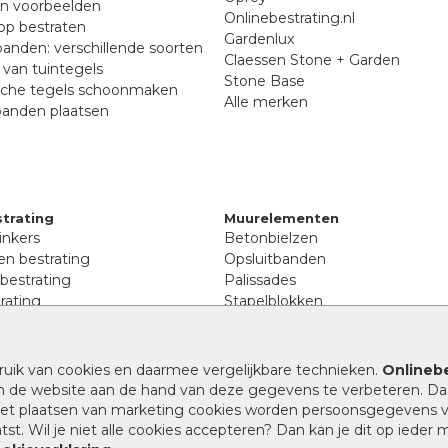
en voorbeelden
Onlinebestrating.nl
p bestraten
Gardenlux
anden: verschillende soorten
Claessen Stone + Garden
van tuintegels
Stone Base
sche tegels schoonmaken
Alle merken
banden plaatsen
trating
Muurelementen
inkers
Betonbielzen
n bestrating
Opsluitbanden
 bestrating
Palissades
rating
Stapelblokken
inkers
Extra benodigdheden
tenen
Afwatering en diversen
lstenen
ruik van cookies en daarmee vergelijkbare technieken.
Onlinebe
Beplantings en betonelemente
nen
n de website aan de hand van deze gegevens te verbeteren. Da
Split, grind en zand
rmaat
 het plaatsen van marketing cookies worden persoonsgegevens 
Oprit tegels
band bestrating
st. Wil je niet alle cookies accepteren? Dan kan je dit op ieder
nes