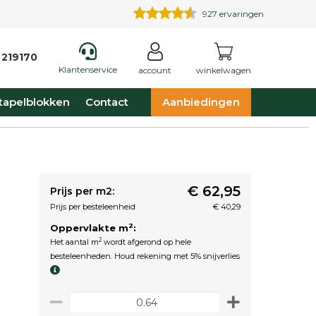
927
ervaringen
 219170
Klantenservice
account
winkelwagen
tapelblokken
Contact
Aanbiedingen
€ 62,95
Prijs per m2:
Prijs per besteleenheid
€ 40,29
2
Oppervlakte m
:
2
Het aantal m
wordt afgerond op hele
besteleenheden. Houd rekening met 5% snijverlies