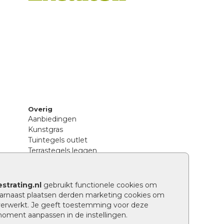
Overig
Aanbiedingen
Kunstgras
Tuintegels outlet
Terrastegels leggen
Hoe richt ik een landelijke tuin in?
Sierbestrating schoonmaken
Legpatronen betonstenen
strating.nl
gebruikt functionele cookies om
n
Hoe betonstenen onderhouden
arnaast plaatsen derden marketing cookies om
Aanlegtips voor betonstenen
verwerkt. Je geeft toestemming voor deze
Verschil betontegels en keramische
 moment aanpassen in de instellingen.
tegels