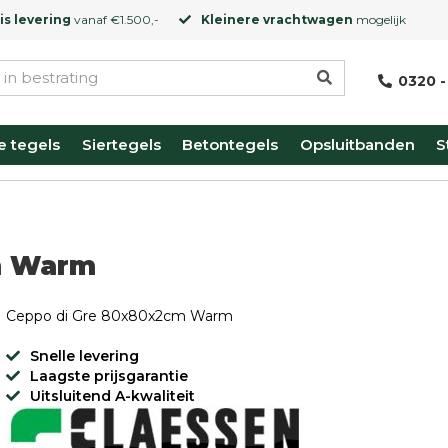
is levering
vanaf €1.500,-
Kleinere vrachtwagen
mogelijk
0320 -
e tegels
Siertegels
Betontegels
Opsluitbanden
S
m Warm
Ceppo di Gre 80x80x2cm Warm
Snelle levering
Laagste prijsgarantie
Uitsluitend A-kwaliteit