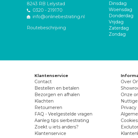
Dinsdag
8243 RB Lelystad
Woensdag
0320 - 219170
Donderdag
info@onlinebestrating.nl
Vrijdag
Routebeschrijving
Zaterdag
Zondag
Klantenservice
Informa
Contact
Over On
Bestellen en betalen
Showr
Bezorgen en afhalen
Onze on
Klachten
Nuttige
Retourneren
Privacy 
FAQ - Veelgestelde vragen
Algeme
Aanleg tips sierbestrating
Cookies
Zoekt u iets anders?
Excluto
Klantenservice
Klanten