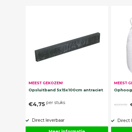
MEEST G
MEEST GEKOZEN!
Ophoogz
Opsluitband 5x15x100cm antraciet
per stuks
€4,75
€89,95
Direct leverbaar
Direct 
Meer informatie