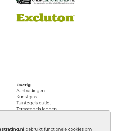
Overig
Aanbiedingen
Kunstgras
Tuintegels outlet
Terrastegels leggen
Hoe richt ik een landelijke tuin in?
Sierbestrating schoonmaken
Legpatronen betonstenen
strating.nl
gebruikt functionele cookies om