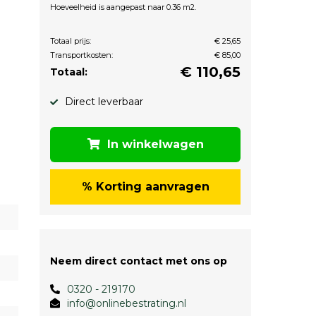
Hoeveelheid is aangepast naar 0.36 m2.
Totaal prijs:
€ 25,65
Transportkosten:
€ 85,00
€
110,65
Totaal:
Direct leverbaar
In winkelwagen
% Korting aanvragen
Neem direct contact met ons op
0320 - 219170
info@onlinebestrating.nl