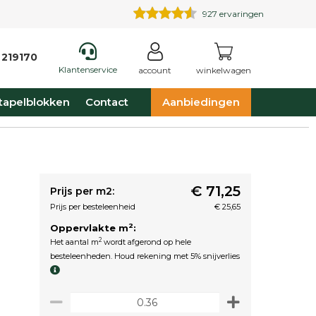
927
ervaringen
 219170
Klantenservice
account
winkelwagen
tapelblokken
Contact
Aanbiedingen
€ 71,25
Prijs per m2:
Prijs per besteleenheid
€ 25,65
2
Oppervlakte m
:
2
Het aantal m
wordt afgerond op hele
besteleenheden. Houd rekening met 5% snijverlies