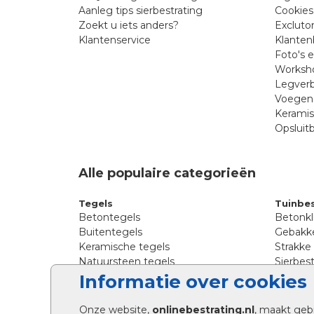
Aanleg tips sierbestrating
Cookies
Zoekt u iets anders?
Excluto
Klantenservice
Klanten
Foto's 
Worksho
Legverb
Voegen 
Kerami
Opsluit
Alle populaire categorieën
Tegels
Tuinbes
Betontegels
Betonkl
Buitentegels
Gebakke
Keramische tegels
Strakke
Natuursteen tegels
Sierbest
Siertegels
Straatkl
Informatie over cookies
Stoeptegels
Straats
Straattegels
Tromme
Onze website,
onlinebestrating.nl
, maakt geb