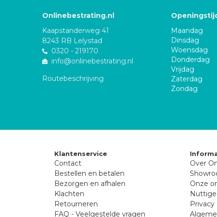
Onlinebestrating.nl
Openingstij
Kaapstanderweg 41
Maandag
Dinsdag
8243 RB Lelystad
Woensdag
0320 - 219170
Donderdag
info@onlinebestrating.nl
Vrijdag
Routebeschrijving
Zaterdag
Zondag
Klantenservice
Informa
Contact
Over On
Bestellen en betalen
Showr
Bezorgen en afhalen
Onze on
Klachten
Nuttige
Retourneren
Privacy 
FAQ - Veelgestelde vragen
Algeme