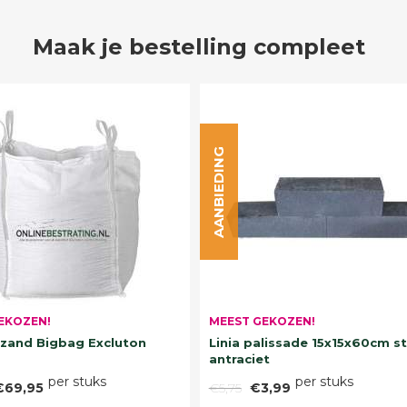
Maak je bestelling compleet
AANBIEDING
EKOZEN!
MEEST GEKOZEN!
and Bigbag Excluton
Linia palissade 15x15x60cm s
antraciet
per stuks
per stuks
€69,95
€5,75
€3,99