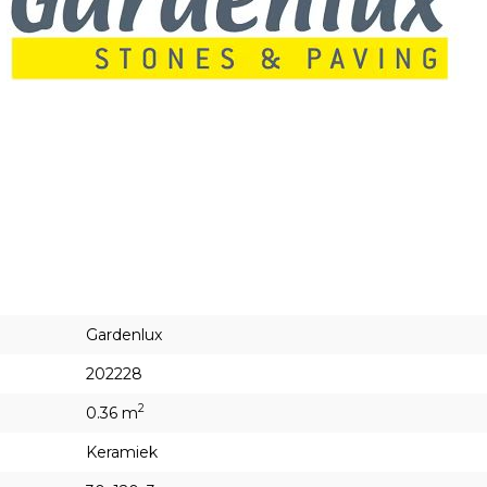
Gardenlux
202228
2
0.36 m
Keramiek