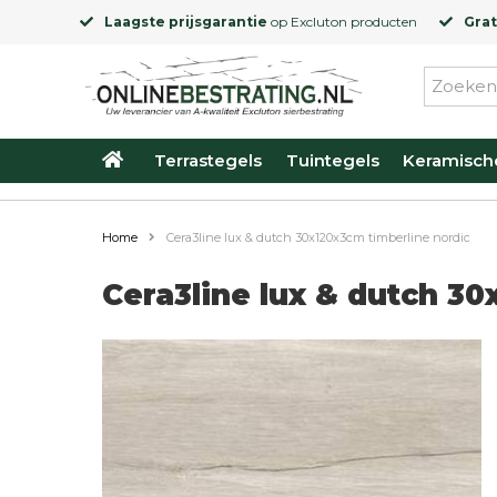
Laagste prijsgarantie
op
Excluton
producten
Grat
Terrastegels
Tuintegels
Keramisch
Home
Cera3line lux & dutch 30x120x3cm timberline nordic
Cera3line lux & dutch 30