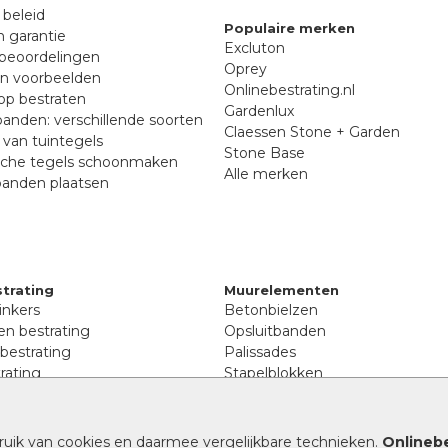
 beleid
Populaire merken
n garantie
Excluton
beoordelingen
Oprey
en voorbeelden
Onlinebestrating.nl
p bestraten
Gardenlux
anden: verschillende soorten
Claessen Stone + Garden
van tuintegels
Stone Base
sche tegels schoonmaken
Alle merken
banden plaatsen
trating
Muurelementen
inkers
Betonbielzen
n bestrating
Opsluitbanden
 bestrating
Palissades
rating
Stapelblokken
inkers
Extra benodigdheden
tenen
Afwatering en diversen
lstenen
ruik van cookies en daarmee vergelijkbare technieken.
Onlinebe