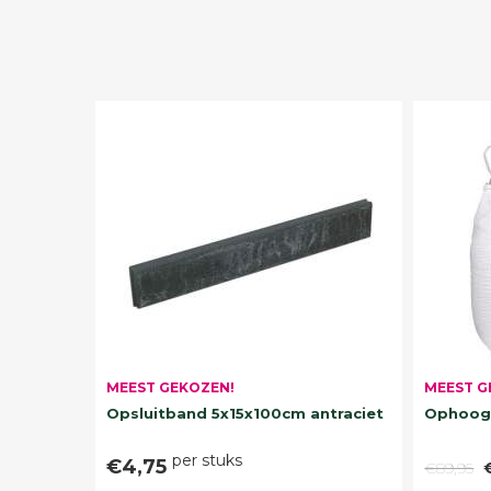
MEEST G
MEEST GEKOZEN!
Ophoogz
Opsluitband 5x15x100cm antraciet
per stuks
€4,75
€89,95