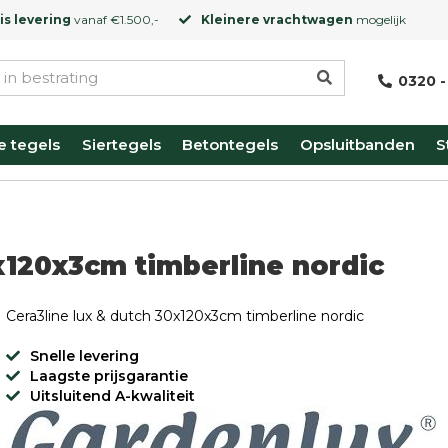
is levering
vanaf €1.500,-
Kleinere vrachtwagen
mogelijk
0320 -
e tegels
Siertegels
Betontegels
Opsluitbanden
S
x120x3cm timberline nordic
Cera3line lux & dutch 30x120x3cm timberline nordic
Snelle levering
Laagste prijsgarantie
Uitsluitend A-kwaliteit