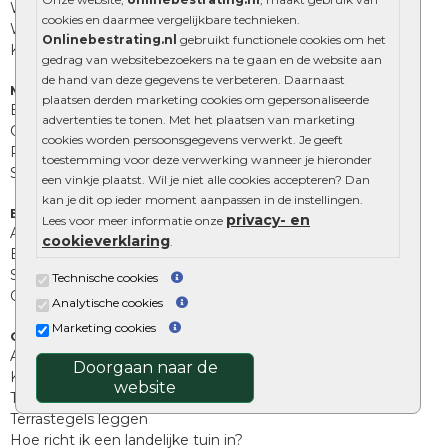
Waalformaat
cookies en daarmee vergelijkbare technieken.
Wildverband bestrating
Onlinebestrating.nl
gebruikt functionele cookies om het
Kingstones
gedrag van websitebezoekers na te gaan en de website aan
de hand van deze gegevens te verbeteren. Daarnaast
Muurelementen
plaatsen derden marketing cookies om gepersonaliseerde
Betonbielzen
advertenties te tonen. Met het plaatsen van marketing
Opsluitbanden
cookies worden persoonsgegevens verwerkt. Je geeft
Palissades
toestemming voor deze verwerking wanneer je hieronder
Stapelblokken
een vinkje plaatst. Wil je niet alle cookies accepteren? Dan
kan je dit op ieder moment aanpassen in de instellingen.
Extra benodigdheden
privacy- en
Lees voor meer informatie onze
Afwatering en diversen
cookieverklaring
.
Beplantings en betonelementen
Split, grind en zand
Technische cookies
Oprit tegels
Analytische cookies
Marketing cookies
Overig
Aanbiedingen
Doorgaan naar de
Kunstgras
website
Tuintegels outlet
Terrastegels leggen
Hoe richt ik een landelijke tuin in?