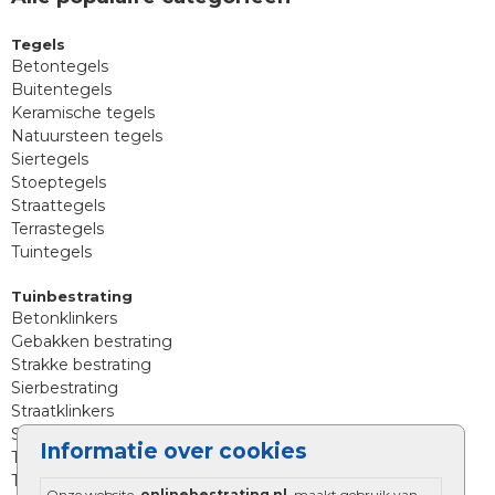
Tegels
Betontegels
Buitentegels
Keramische tegels
Natuursteen tegels
Siertegels
Stoeptegels
Straattegels
Terrastegels
Tuintegels
Tuinbestrating
Betonklinkers
Gebakken bestrating
Strakke bestrating
Sierbestrating
Straatklinkers
Straatstenen
Informatie over cookies
Trommelstenen
Tuinstenen
Onze website,
onlinebestrating.nl
, maakt gebruik van