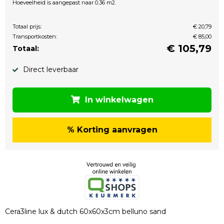
Hoeveelheid is aangepast naar 0.36 m2.
Totaal prijs:
€ 20,79
Transportkosten:
€ 85,00
€
105,79
Totaal:
Direct leverbaar
In winkelwagen
% Korting aanvragen
Cera3line lux & dutch 60x60x3cm belluno sand