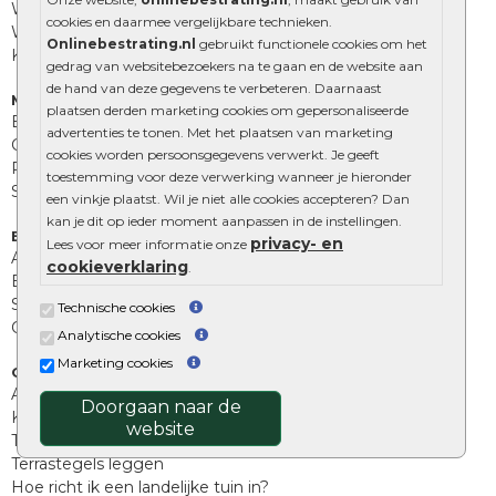
Waalformaat
cookies en daarmee vergelijkbare technieken.
Wildverband bestrating
Onlinebestrating.nl
gebruikt functionele cookies om het
Kingstones
gedrag van websitebezoekers na te gaan en de website aan
de hand van deze gegevens te verbeteren. Daarnaast
Muurelementen
plaatsen derden marketing cookies om gepersonaliseerde
Betonbielzen
advertenties te tonen. Met het plaatsen van marketing
Opsluitbanden
cookies worden persoonsgegevens verwerkt. Je geeft
Palissades
toestemming voor deze verwerking wanneer je hieronder
Stapelblokken
een vinkje plaatst. Wil je niet alle cookies accepteren? Dan
kan je dit op ieder moment aanpassen in de instellingen.
Extra benodigdheden
privacy- en
Lees voor meer informatie onze
Afwatering en diversen
cookieverklaring
.
Beplantings en betonelementen
Split, grind en zand
Technische cookies
Oprit tegels
Analytische cookies
Marketing cookies
Overig
Aanbiedingen
Doorgaan naar de
Kunstgras
website
Tuintegels outlet
Terrastegels leggen
Hoe richt ik een landelijke tuin in?