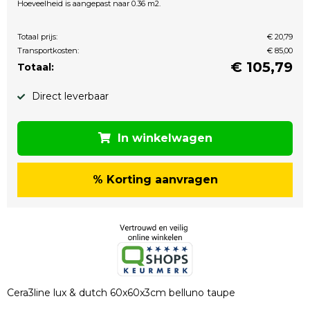
Hoeveelheid is aangepast naar 0.36 m2.
Totaal prijs:
€ 20,79
Transportkosten:
€ 85,00
€
105,79
Totaal:
Direct leverbaar
In winkelwagen
% Korting aanvragen
Cera3line lux & dutch 60x60x3cm belluno taupe