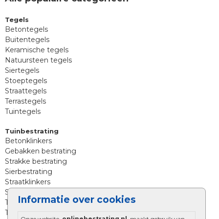
Tegels
Betontegels
Buitentegels
Keramische tegels
Natuursteen tegels
Siertegels
Stoeptegels
Straattegels
Terrastegels
Tuintegels
Tuinbestrating
Betonklinkers
Gebakken bestrating
Strakke bestrating
Sierbestrating
Straatklinkers
Straatstenen
Informatie over cookies
Trommelstenen
Tuinstenen
Onze website,
onlinebestrating.nl
, maakt gebruik van