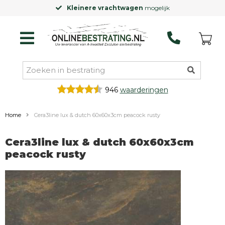
Kleinere vrachtwagen
mogelijk
946
waarderingen
Home
Cera3line lux & dutch 60x60x3cm peacock rusty
Cera3line lux & dutch 60x60x3cm
peacock rusty