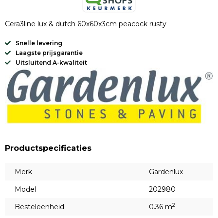
Cera3line lux & dutch 60x60x3cm peacock rusty
Snelle levering
Laagste prijsgarantie
Uitsluitend A-kwaliteit
Productspecificaties
Merk
Gardenlux
Model
202980
2
Besteleenheid
0.36 m