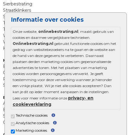
Sierbestrating
Straatklinkers
Straatstenen
Informatie over cookies
Trommelstenen
Tuinstenen
Onze website,
onlinebestrating.nl
, maakt gebruik van
Waalformaat
cookies en daarmee vergelijkbare technieken.
Wildverband bestrating
Onlinebestrating.nl
gebruikt functionele cookies om het
Kingstones
gedrag van websitebezoekers na te gaan en de website aan
de hand van deze gegevens te verbeteren. Daarnaast
Muurelementen
plaatsen derden marketing cookies om gepersonaliseerde
Betonbielzen
advertenties te tonen. Met het plaatsen van marketing
Opsluitbanden
cookies worden persoonsgegevens verwerkt. Je geeft
Palissades
toestemming voor deze verwerking wanneer je hieronder
Stapelblokken
een vinkje plaatst. Wil je niet alle cookies accepteren? Dan
kan je dit op ieder moment aanpassen in de instellingen.
Extra benodigdheden
privacy- en
Lees voor meer informatie onze
Afwatering en diversen
cookieverklaring
.
Beplantings en betonelementen
Technische cookies
Split, grind en zand
Oprit tegels
Analytische cookies
Marketing cookies
Overig