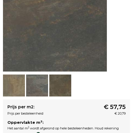
€ 57,75
Prijs per m2:
Prijs per besteleenheid
€ 20,79
2
Oppervlakte m
:
2
Het aantal m
wordt afgerond op hele besteleenheden. Houd rekening