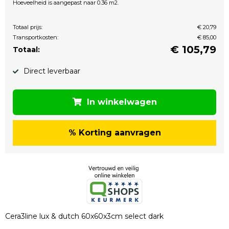
Hoeveelheid is aangepast naar 0.36 m2.
Totaal prijs:
€ 20,79
Transportkosten:
€ 85,00
€
105,79
Totaal:
Direct leverbaar
In winkelwagen
% Korting aanvragen
Cera3line lux & dutch 60x60x3cm select dark