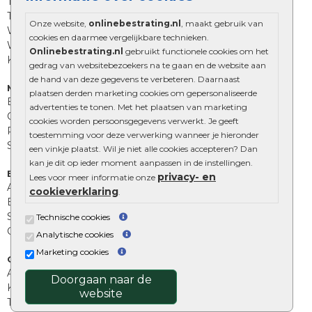
Trommelstenen
Tuinstenen
Onze website,
onlinebestrating.nl
, maakt gebruik van
Waalformaat
cookies en daarmee vergelijkbare technieken.
Wildverband bestrating
Onlinebestrating.nl
gebruikt functionele cookies om het
Kingstones
gedrag van websitebezoekers na te gaan en de website aan
de hand van deze gegevens te verbeteren. Daarnaast
Muurelementen
plaatsen derden marketing cookies om gepersonaliseerde
Betonbielzen
advertenties te tonen. Met het plaatsen van marketing
Opsluitbanden
cookies worden persoonsgegevens verwerkt. Je geeft
Palissades
toestemming voor deze verwerking wanneer je hieronder
Stapelblokken
een vinkje plaatst. Wil je niet alle cookies accepteren? Dan
kan je dit op ieder moment aanpassen in de instellingen.
Extra benodigdheden
privacy- en
Lees voor meer informatie onze
Afwatering en diversen
cookieverklaring
.
Beplantings en betonelementen
Split, grind en zand
Technische cookies
Oprit tegels
Analytische cookies
Marketing cookies
Overig
Aanbiedingen
Doorgaan naar de
Kunstgras
website
Tuintegels outlet