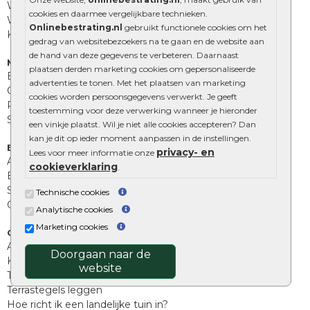
Waalformaat
cookies en daarmee vergelijkbare technieken.
Wildverband bestrating
Onlinebestrating.nl
gebruikt functionele cookies om het
Kingstones
gedrag van websitebezoekers na te gaan en de website aan
de hand van deze gegevens te verbeteren. Daarnaast
Muurelementen
plaatsen derden marketing cookies om gepersonaliseerde
Betonbielzen
advertenties te tonen. Met het plaatsen van marketing
Opsluitbanden
cookies worden persoonsgegevens verwerkt. Je geeft
Palissades
toestemming voor deze verwerking wanneer je hieronder
Stapelblokken
een vinkje plaatst. Wil je niet alle cookies accepteren? Dan
kan je dit op ieder moment aanpassen in de instellingen.
Extra benodigdheden
privacy- en
Lees voor meer informatie onze
Afwatering en diversen
cookieverklaring
.
Beplantings en betonelementen
Split, grind en zand
Technische cookies
Oprit tegels
Analytische cookies
Marketing cookies
Overig
Aanbiedingen
Doorgaan naar de
Kunstgras
website
Tuintegels outlet
Terrastegels leggen
Hoe richt ik een landelijke tuin in?