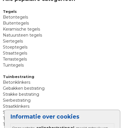
Tegels
Betontegels
Buitentegels
Keramische tegels
Natuursteen tegels
Siertegels
Stoeptegels
Straattegels
Terrastegels
Tuintegels
Tuinbestrating
Betonklinkers
Gebakken bestrating
Strakke bestrating
Sierbestrating
Straatklinkers
Straatstenen
Informatie over cookies
Trommelstenen
Tuinstenen
Onze website,
onlinebestrating.nl
, maakt gebruik van