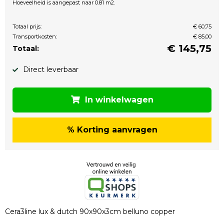
Hoeveelheid is aangepast naar 0.81 m2.
Totaal prijs:
€ 60,75
Transportkosten:
€ 85,00
€
145,75
Totaal:
Direct leverbaar
In winkelwagen
% Korting aanvragen
Cera3line lux & dutch 90x90x3cm belluno copper