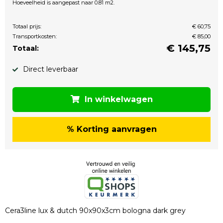
Hoeveelheid is aangepast naar 0.81 m2.
Totaal prijs:
€ 60,75
Transportkosten:
€ 85,00
€
145,75
Totaal:
Direct leverbaar
In winkelwagen
% Korting aanvragen
Cera3line lux & dutch 90x90x3cm bologna dark grey