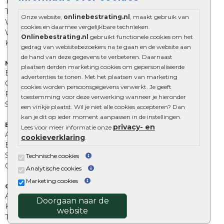
Trommelstenen
Tuinstenen
Onze website,
onlinebestrating.nl
, maakt gebruik van
Waalformaat
cookies en daarmee vergelijkbare technieken.
Wildverband bestrating
Onlinebestrating.nl
gebruikt functionele cookies om het
Kingstones
gedrag van websitebezoekers na te gaan en de website aan
de hand van deze gegevens te verbeteren. Daarnaast
Muurelementen
plaatsen derden marketing cookies om gepersonaliseerde
Betonbielzen
advertenties te tonen. Met het plaatsen van marketing
Opsluitbanden
cookies worden persoonsgegevens verwerkt. Je geeft
Palissades
toestemming voor deze verwerking wanneer je hieronder
Stapelblokken
een vinkje plaatst. Wil je niet alle cookies accepteren? Dan
kan je dit op ieder moment aanpassen in de instellingen.
Extra benodigdheden
privacy- en
Lees voor meer informatie onze
Afwatering en diversen
cookieverklaring
.
Beplantings en betonelementen
Split, grind en zand
Technische cookies
Oprit tegels
Analytische cookies
Marketing cookies
Overig
Aanbiedingen
Doorgaan naar de
Kunstgras
website
Tuintegels outlet