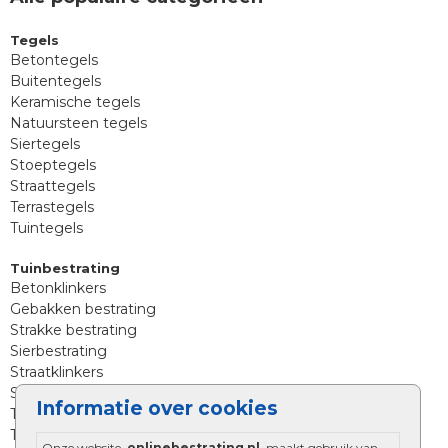
Tegels
Betontegels
Buitentegels
Keramische tegels
Natuursteen tegels
Siertegels
Stoeptegels
Straattegels
Terrastegels
Tuintegels
Tuinbestrating
Betonklinkers
Gebakken bestrating
Strakke bestrating
Sierbestrating
Straatklinkers
Straatstenen
Informatie over cookies
Trommelstenen
Tuinstenen
Onze website,
onlinebestrating.nl
, maakt gebruik van