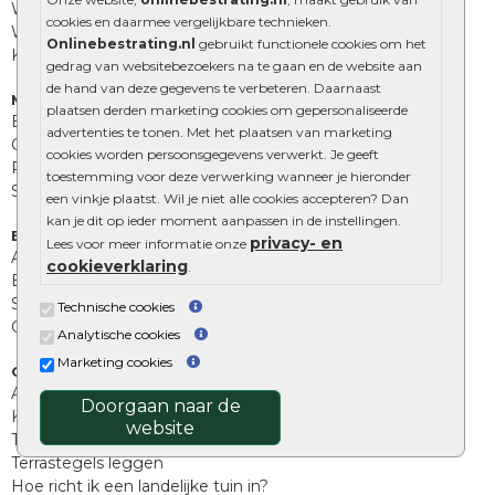
Waalformaat
cookies en daarmee vergelijkbare technieken.
Wildverband bestrating
Onlinebestrating.nl
gebruikt functionele cookies om het
Kingstones
gedrag van websitebezoekers na te gaan en de website aan
de hand van deze gegevens te verbeteren. Daarnaast
Muurelementen
plaatsen derden marketing cookies om gepersonaliseerde
Betonbielzen
advertenties te tonen. Met het plaatsen van marketing
Opsluitbanden
cookies worden persoonsgegevens verwerkt. Je geeft
Palissades
toestemming voor deze verwerking wanneer je hieronder
Stapelblokken
een vinkje plaatst. Wil je niet alle cookies accepteren? Dan
kan je dit op ieder moment aanpassen in de instellingen.
Extra benodigdheden
privacy- en
Lees voor meer informatie onze
Afwatering en diversen
cookieverklaring
.
Beplantings en betonelementen
Split, grind en zand
Technische cookies
Oprit tegels
Analytische cookies
Marketing cookies
Overig
Aanbiedingen
Doorgaan naar de
Kunstgras
website
Tuintegels outlet
Terrastegels leggen
Hoe richt ik een landelijke tuin in?