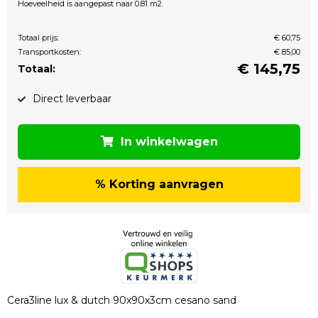
Hoeveelheid is aangepast naar 0.81 m2.
Totaal prijs:
€ 60,75
Transportkosten:
€ 85,00
€
145,75
Totaal:
Direct leverbaar
In winkelwagen
% Korting aanvragen
Cera3line lux & dutch 90x90x3cm cesano sand