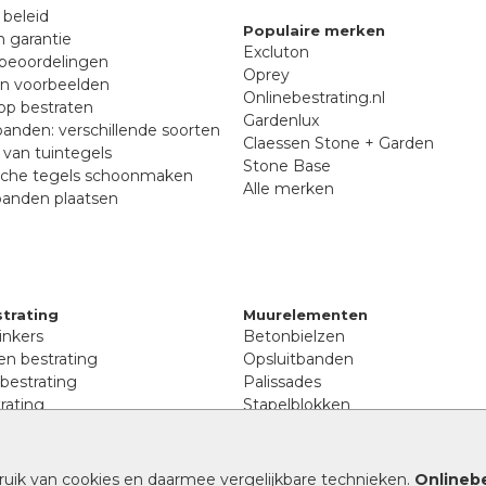
 beleid
Populaire merken
n garantie
Excluton
beoordelingen
Oprey
en voorbeelden
Onlinebestrating.nl
p bestraten
Gardenlux
anden: verschillende soorten
Claessen Stone + Garden
van tuintegels
Stone Base
sche tegels schoonmaken
Alle merken
banden plaatsen
trating
Muurelementen
inkers
Betonbielzen
n bestrating
Opsluitbanden
 bestrating
Palissades
rating
Stapelblokken
inkers
Extra benodigdheden
tenen
Afwatering en diversen
lstenen
ruik van cookies en daarmee vergelijkbare technieken.
Onlinebe