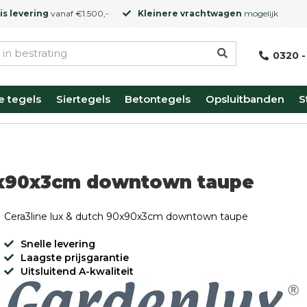
is levering
vanaf €1.500,-
Kleinere vrachtwagen
mogelijk
0320 -
e tegels
Siertegels
Betontegels
Opsluitbanden
S
90x90x3cm downtown taupe
Cera3line lux & dutch 90x90x3cm downtown taupe
Snelle levering
Laagste prijsgarantie
Uitsluitend A-kwaliteit