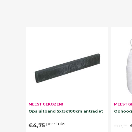
MEEST G
MEEST GEKOZEN!
Ophoogz
Opsluitband 5x15x100cm antraciet
per stuks
€4,75
€89,95