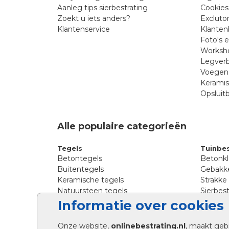
Aanleg tips sierbestrating
Cookies
Zoekt u iets anders?
Excluto
Klantenservice
Klanten
Foto's 
Worksho
Legverb
Voegen 
Kerami
Opsluit
Alle populaire categorieën
Tegels
Tuinbes
Betontegels
Betonkl
Buitentegels
Gebakke
Keramische tegels
Strakke
Natuursteen tegels
Sierbest
Siertegels
Straatkl
Informatie over cookies
Stoeptegels
Straats
Straattegels
Tromme
Onze website,
onlinebestrating.nl
, maakt geb