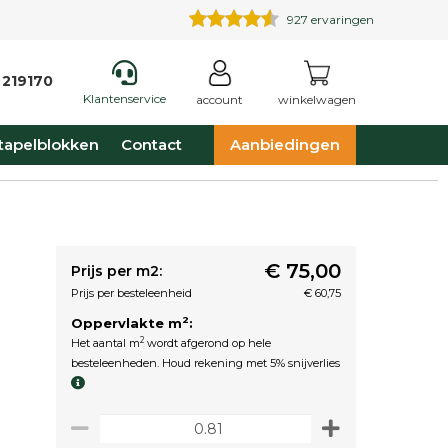
927
ervaringen
 219170
Klantenservice
account
winkelwagen
tapelblokken
Contact
Aanbiedingen
€ 75,00
Prijs per m2:
Prijs per besteleenheid
€ 60,75
2
Oppervlakte m
:
2
Het aantal m
wordt afgerond op hele
besteleenheden. Houd rekening met 5% snijverlies