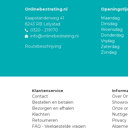
Onlinebestrating.nl
Openingstij
Kaapstanderweg 41
Maandag
Dinsdag
8243 RB Lelystad
Woensdag
0320 - 219170
Donderdag
info@onlinebestrating.nl
Vrijdag
Routebeschrijving
Zaterdag
Zondag
Klantenservice
Informa
Contact
Over On
Bestellen en betalen
Showr
Bezorgen en afhalen
Onze on
Klachten
Nuttige
Retourneren
Privacy 
FAQ - Veelgestelde vragen
Algeme