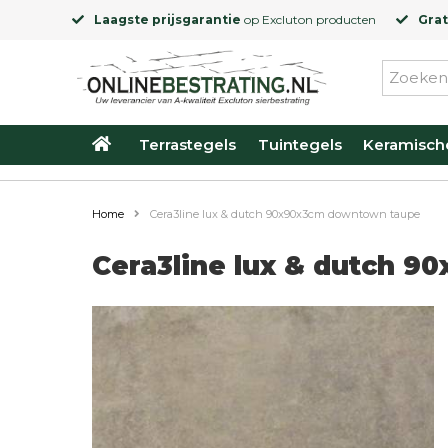
Laagste prijsgarantie
op
Excluton
producten
Grat
Terrastegels
Tuintegels
Keramisch
Home
Cera3line lux & dutch 90x90x3cm downtown taupe
Cera3line lux & dutch 