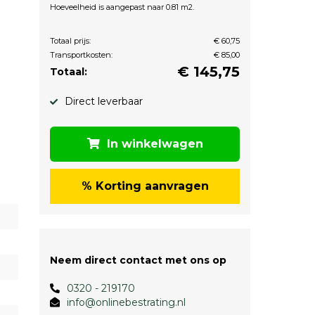
Hoeveelheid is aangepast naar 0.81 m2.
Totaal prijs:
€ 60,75
Transportkosten:
€ 85,00
€
145,75
Totaal:
Direct leverbaar
In winkelwagen
% Korting aanvragen
Neem direct contact met ons op
0320 - 219170
info@onlinebestrating.nl