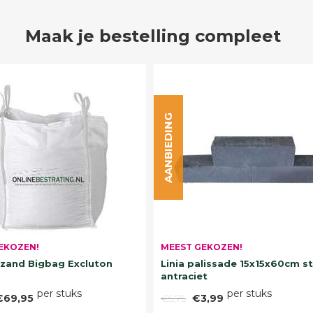
Maak je bestelling compleet
AANBIEDING
EKOZEN!
MEEST GEKOZEN!
and Bigbag Excluton
Linia palissade 15x15x60cm s
antraciet
per stuks
per stuks
€69,95
€5,75
€3,99