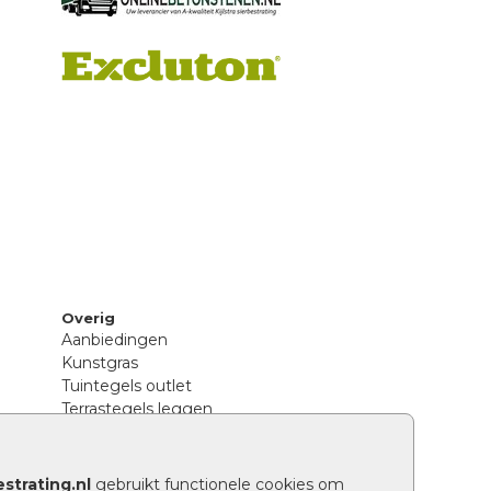
Overig
Aanbiedingen
Kunstgras
Tuintegels outlet
Terrastegels leggen
Hoe richt ik een landelijke tuin in?
Sierbestrating schoonmaken
Legpatronen betonstenen
strating.nl
gebruikt functionele cookies om