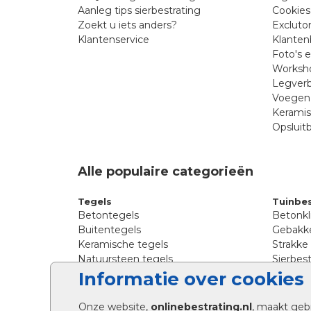
Aanleg tips sierbestrating
Cookies
Zoekt u iets anders?
Excluto
Klantenservice
Klanten
Foto's 
Worksho
Legverb
Voegen 
Kerami
Opsluit
Alle populaire categorieën
Tegels
Tuinbes
Betontegels
Betonkl
Buitentegels
Gebakke
Keramische tegels
Strakke
Natuursteen tegels
Sierbest
Siertegels
Straatkl
Informatie over cookies
Stoeptegels
Straats
Straattegels
Tromme
Onze website,
onlinebestrating.nl
, maakt geb