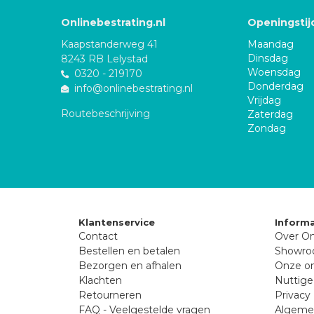
Onlinebestrating.nl
Openingstij
Kaapstanderweg 41
Maandag
Dinsdag
8243 RB Lelystad
Woensdag
0320 - 219170
Donderdag
info@onlinebestrating.nl
Vrijdag
Routebeschrijving
Zaterdag
Zondag
Klantenservice
Informa
Contact
Over On
Bestellen en betalen
Showr
Bezorgen en afhalen
Onze on
Klachten
Nuttige
Retourneren
Privacy 
FAQ - Veelgestelde vragen
Algeme