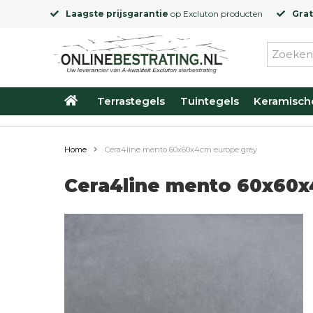
Laagste prijsgarantie
op
Excluton
producten
Grat
Terrastegels
Tuintegels
Keramisch
Home
Cera4line mento 60x60x4cm europe grey
Cera4line mento 60x60x