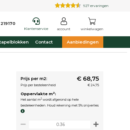
927
ervaringen
 219170
Klantenservice
account
winkelwagen
tapelblokken
Contact
Aanbiedingen
€ 68,75
Prijs per m2:
Prijs per besteleenheid
€ 24,75
2
Oppervlakte m
:
2
Het aantal m
wordt afgerond op hele
besteleenheden. Houd rekening met 5% snijverlies