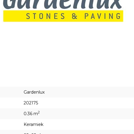
Gardenlux
202175
2
0.36 m
Keramiek