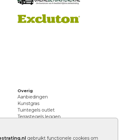
Overig
Aanbiedingen
Kunstgras
Tuintegels outlet
Terrastegels leggen
Hoe richt ik een landelijke tuin in?
Sierbestrating schoonmaken
Legpatronen betonstenen
strating.nl
gebruikt functionele cookies om