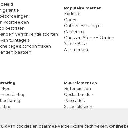
 beleid
Populaire merken
n garantie
Excluton
beoordelingen
Oprey
en voorbeelden
Onlinebestrating.nl
p bestraten
Gardenlux
anden: verschillende soorten
Claessen Stone + Garden
van tuintegels
Stone Base
sche tegels schoonmaken
Alle merken
banden plaatsen
trating
Muurelementen
inkers
Betonbielzen
n bestrating
Opsluitbanden
 bestrating
Palissades
rating
Stapelblokken
inkers
Extra benodigdheden
tenen
Afwatering en diversen
lstenen
ruik van cookies en daarmee vergelijkbare technieken.
Onlinebe