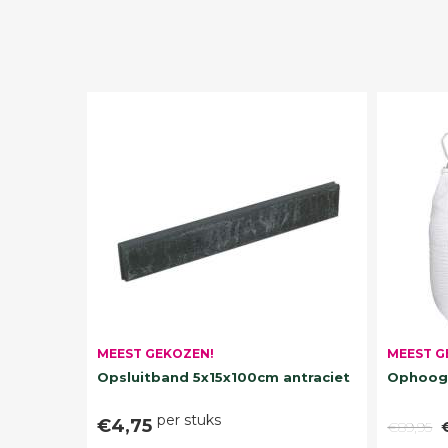
MEEST G
MEEST GEKOZEN!
Ophoogz
Opsluitband 5x15x100cm antraciet
per stuks
€4,75
€89,95