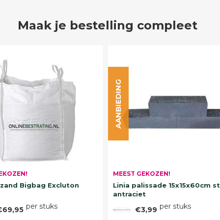
Maak je bestelling compleet
AANBIEDING
EKOZEN!
MEEST GEKOZEN!
and Bigbag Excluton
Linia palissade 15x15x60cm s
antraciet
per stuks
per stuks
€69,95
€5,75
€3,99