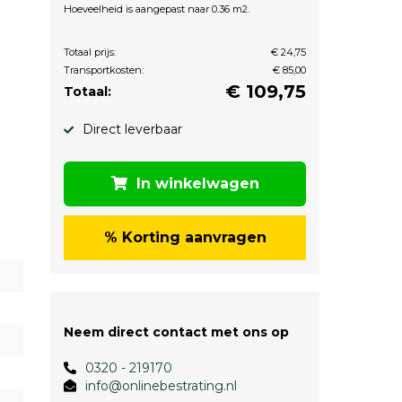
Hoeveelheid is aangepast naar 0.36 m2.
Totaal prijs:
€ 24,75
Transportkosten:
€ 85,00
€
109,75
Totaal:
Direct leverbaar
In winkelwagen
% Korting aanvragen
Neem direct contact met ons op
0320 - 219170
info@onlinebestrating.nl