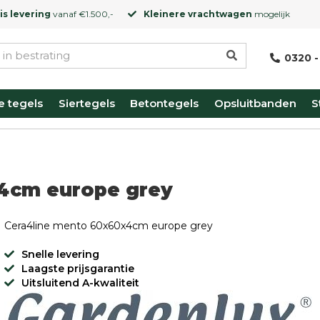
is levering
vanaf €1.500,-
Kleinere vrachtwagen
mogelijk
0320 -
e tegels
Siertegels
Betontegels
Opsluitbanden
S
4cm europe grey
Cera4line mento 60x60x4cm europe grey
Snelle levering
Laagste prijsgarantie
Uitsluitend A-kwaliteit