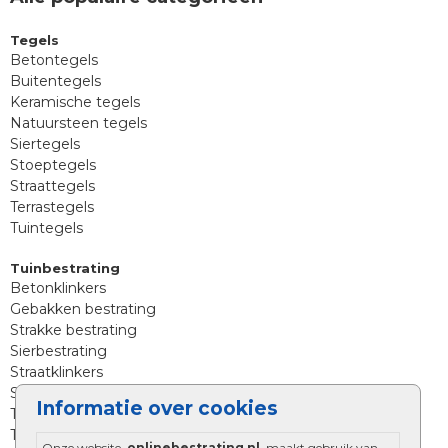
Tegels
Betontegels
Buitentegels
Keramische tegels
Natuursteen tegels
Siertegels
Stoeptegels
Straattegels
Terrastegels
Tuintegels
Tuinbestrating
Betonklinkers
Gebakken bestrating
Strakke bestrating
Sierbestrating
Straatklinkers
Straatstenen
Informatie over cookies
Trommelstenen
Tuinstenen
Onze website,
onlinebestrating.nl
, maakt gebruik van