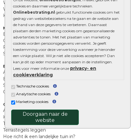
Waalformaat
cookies en daarmee vergelijkbare technieken.
Wildverband bestrating
Onlinebestrating.nl
gebruikt functionele cookies om het
Kingstones
gedrag van websitebezoekers na te gaan en de website aan
de hand van deze gegevens te verbeteren. Daarnaast
Muurelementen
plaatsen derden marketing cookies om gepersonaliseerde
Betonbielzen
advertenties te tonen. Met het plaatsen van marketing
Opsluitbanden
cookies worden persoonsgegevens verwerkt. Je geeft
Palissades
toestemming voor deze verwerking wanneer je hieronder
Stapelblokken
een vinkje plaatst. Wil je niet alle cookies accepteren? Dan
kan je dit op ieder moment aanpassen in de instellingen.
Extra benodigdheden
privacy- en
Lees voor meer informatie onze
Afwatering en diversen
cookieverklaring
.
Beplantings en betonelementen
Split, grind en zand
Technische cookies
Oprit tegels
Analytische cookies
Marketing cookies
Overig
Aanbiedingen
Doorgaan naar de
Kunstgras
website
Tuintegels outlet
Terrastegels leggen
Hoe richt ik een landelijke tuin in?