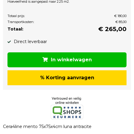
Hoeveelheid is aangepast naar 2.25 m2.
Totaal prijs:
€ 180,00
Transportkosten:
€ 85,00
€
265,00
Totaal:
Direct leverbaar
In winkelwagen
% Korting aanvragen
Cera4line mento 75x75x4cm luna antracite