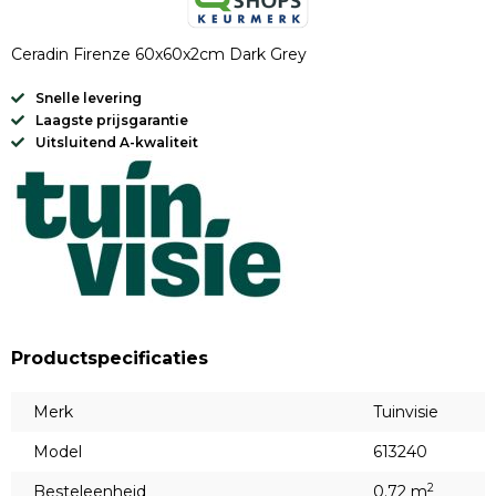
Ceradin Firenze 60x60x2cm Dark Grey
Snelle levering
Laagste prijsgarantie
Uitsluitend A-kwaliteit
Productspecificaties
Merk
Tuinvisie
Model
613240
2
Besteleenheid
0.72 m