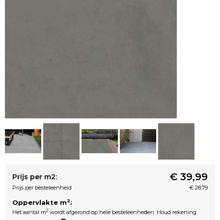
€ 39,99
Prijs per m2:
Prijs per besteleenheid
€ 28,79
2
Oppervlakte m
:
2
Het aantal m
wordt afgerond op hele besteleenheden. Houd rekening