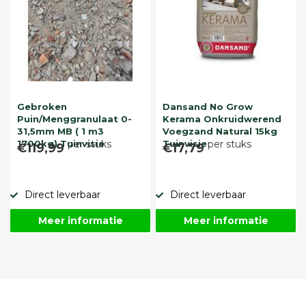
Gebroken
Dansand No Grow
Puin/Menggranulaat 0-
Kerama Onkruidwerend
31,5mm MB ( 1 m3
Voegzand Natural 15kg
1700kg) Tuinvisie
per stuks
Tuinvisie
per stuks
€119,99
€17,79
Direct leverbaar
Direct leverbaar
Meer informatie
Meer informatie