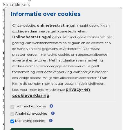
Straatklinkers
Straatstenen
Informatie over cookies
Trommelstenen
Tuinstenen
Onze website,
onlinebestrating.nl
, maakt gebruik van
Waalformaat
cookies en daarmee vergelijkbare technieken.
Wildverband bestrating
Onlinebestrating.nl
gebruikt functionele cookies om het
Kingstones
gedrag van websitebezoekers na te gaan en de website aan
de hand van deze gegevens te verbeteren. Daarnaast
Muurelementen
plaatsen derden marketing cookies om gepersonaliseerde
Betonbielzen
advertenties te tonen. Met het plaatsen van marketing
Opsluitbanden
cookies worden persoonsgegevens verwerkt. Je geeft
Palissades
toestemming voor deze verwerking wanneer je hieronder
Stapelblokken
een vinkje plaatst. Wil je niet alle cookies accepteren? Dan
kan je dit op ieder moment aanpassen in de instellingen.
Extra benodigdheden
privacy- en
Lees voor meer informatie onze
Afwatering en diversen
cookieverklaring
.
Beplantings en betonelementen
Technische cookies
Split, grind en zand
Oprit tegels
Analytische cookies
Marketing cookies
Overig