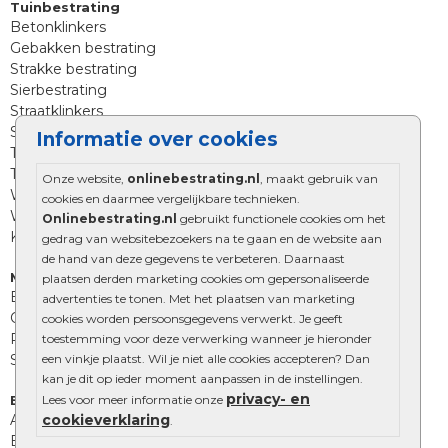
Tuinbestrating
Betonklinkers
Gebakken bestrating
Strakke bestrating
Sierbestrating
Straatklinkers
Straatstenen
Informatie over cookies
Trommelstenen
Tuinstenen
Onze website,
onlinebestrating.nl
, maakt gebruik van
Waalformaat
cookies en daarmee vergelijkbare technieken.
Wildverband bestrating
Onlinebestrating.nl
gebruikt functionele cookies om het
Kingstones
gedrag van websitebezoekers na te gaan en de website aan
de hand van deze gegevens te verbeteren. Daarnaast
Muurelementen
plaatsen derden marketing cookies om gepersonaliseerde
Betonbielzen
advertenties te tonen. Met het plaatsen van marketing
Opsluitbanden
cookies worden persoonsgegevens verwerkt. Je geeft
Palissades
toestemming voor deze verwerking wanneer je hieronder
Stapelblokken
een vinkje plaatst. Wil je niet alle cookies accepteren? Dan
kan je dit op ieder moment aanpassen in de instellingen.
privacy- en
Extra benodigdheden
Lees voor meer informatie onze
Afwatering en diversen
cookieverklaring
.
Beplantings en betonelementen