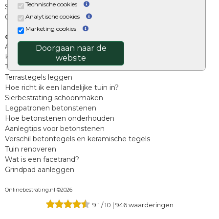
Technische cookies
Split, grind en zand
Oprit tegels
Analytische cookies
Marketing cookies
Overig
Aanbiedingen
Doorgaan naar de
Kunstgras
website
Tuintegels outlet
Terrastegels leggen
Hoe richt ik een landelijke tuin in?
Sierbestrating schoonmaken
Legpatronen betonstenen
Hoe betonstenen onderhouden
Aanlegtips voor betonstenen
Verschil betontegels en keramische tegels
Tuin renoveren
Wat is een facetrand?
Grindpad aanleggen
Onlinebestrating.nl ©2026
9.1
/
10
|
946
waarderingen