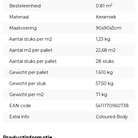
2
Besteleenheid
0.81 m
Materiaal
Keramiek
Maatvoering
90x90x3cm
Aantal stuks per m2
1,23 kg
Aantal m2 per pallet
22,68 m2
Aantal stuks per pallet
28 stuks
Gewicht per pallet
1.610 kg
Gewicht per stuk
57,50 kg
Gewicht per m2
71 kg
EAN code
5411170960738
Extra info
Coloured Body
Productinformatie