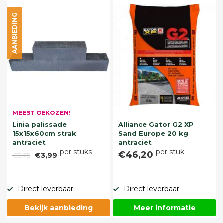
AANBIEDING
MEEST GEKOZEN!
Linia palissade
Alliance Gator G2 XP
15x15x60cm strak
Sand Europe 20 kg
antraciet
antraciet
per stuks
per stuk
€46,20
€5,75
€3,99
Direct leverbaar
Direct leverbaar
Bekijk aanbieding
Meer informatie