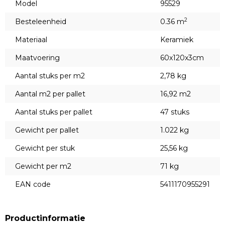
Model
95529
2
Besteleenheid
0.36 m
Materiaal
Keramiek
Maatvoering
60x120x3cm
Aantal stuks per m2
2,78 kg
Aantal m2 per pallet
16,92 m2
Aantal stuks per pallet
47 stuks
Gewicht per pallet
1.022 kg
Gewicht per stuk
25,56 kg
Gewicht per m2
71 kg
EAN code
5411170955291
Productinformatie