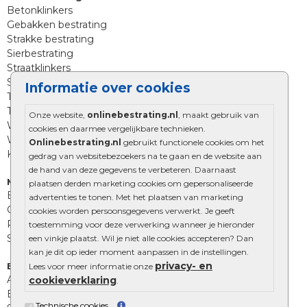
Betonklinkers
Gebakken bestrating
Strakke bestrating
Sierbestrating
Straatklinkers
Straatstenen
Informatie over cookies
Trommelstenen
Tuinstenen
Onze website,
onlinebestrating.nl
, maakt gebruik van
Waalformaat
cookies en daarmee vergelijkbare technieken.
Wildverband bestrating
Onlinebestrating.nl
gebruikt functionele cookies om het
Kingstones
gedrag van websitebezoekers na te gaan en de website aan
de hand van deze gegevens te verbeteren. Daarnaast
Muurelementen
plaatsen derden marketing cookies om gepersonaliseerde
Betonbielzen
advertenties te tonen. Met het plaatsen van marketing
Opsluitbanden
cookies worden persoonsgegevens verwerkt. Je geeft
Palissades
toestemming voor deze verwerking wanneer je hieronder
Stapelblokken
een vinkje plaatst. Wil je niet alle cookies accepteren? Dan
kan je dit op ieder moment aanpassen in de instellingen.
privacy- en
Extra benodigdheden
Lees voor meer informatie onze
Afwatering en diversen
cookieverklaring
.
Beplantings en betonelementen
Technische cookies