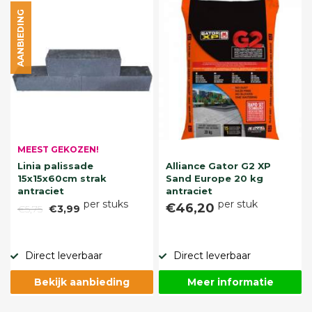
AANBIEDING
MEEST GEKOZEN!
Linia palissade
Alliance Gator G2 XP
15x15x60cm strak
Sand Europe 20 kg
antraciet
antraciet
per stuks
per stuk
€46,20
€5,75
€3,99
Direct leverbaar
Direct leverbaar
Bekijk aanbieding
Meer informatie