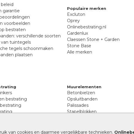
 beleid
Populaire merken
n garantie
Excluton
beoordelingen
Oprey
en voorbeelden
Onlinebestrating.nl
p bestraten
Gardenlux
anden: verschillende soorten
Claessen Stone + Garden
van tuintegels
Stone Base
sche tegels schoonmaken
Alle merken
banden plaatsen
trating
Muurelementen
inkers
Betonbielzen
n bestrating
Opsluitbanden
 bestrating
Palissades
rating
Stapelblokken
inkers
Extra benodigdheden
tenen
Afwatering en diversen
lstenen
ruik van cookies en daarmee vergelijkbare technieken.
Onlinebe