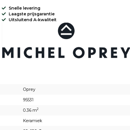
Snelle levering
Laagste prijsgarantie
Uitsluitend A-kwaliteit
Oprey
95531
2
0.36 m
Keramiek