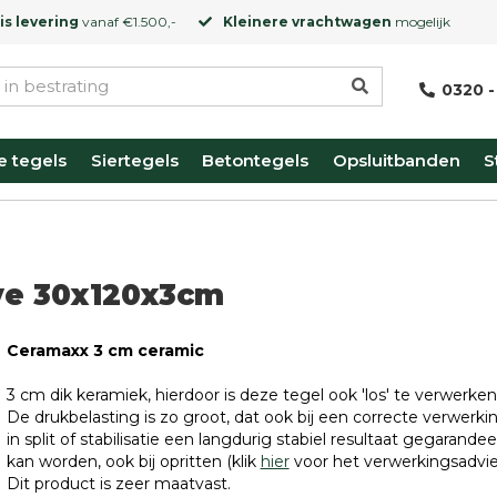
is levering
vanaf €1.500,-
Kleinere vrachtwagen
mogelijk
0320 -
e tegels
Siertegels
Betontegels
Opsluitbanden
S
ve 30x120x3cm
Ceramaxx 3 cm ceramic
3 cm dik keramiek, hierdoor is deze tegel ook 'los' te verwerken
De drukbelasting is zo groot, dat ook bij een correcte verwerki
in split of stabilisatie een langdurig stabiel resultaat gegarande
kan worden, ook bij opritten (klik
hier
voor het verwerkingsadvie
Dit product is zeer maatvast.