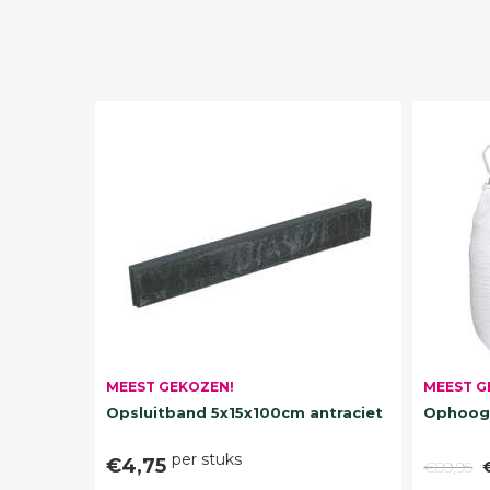
MEEST G
MEEST GEKOZEN!
Ophoogz
Opsluitband 5x15x100cm antraciet
per stuks
€4,75
€89,95