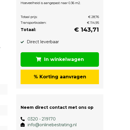
Hoeveelheid is aangepast naar 0.36 m2.
Totaal prijs:
€ 28,76
Transportkosten:
€ 114,95
€
143,71
Totaal:
Direct leverbaar
In winkelwagen
% Korting aanvragen
Neem direct contact met ons op
0320 - 219170
info@onlinebestrating.nl