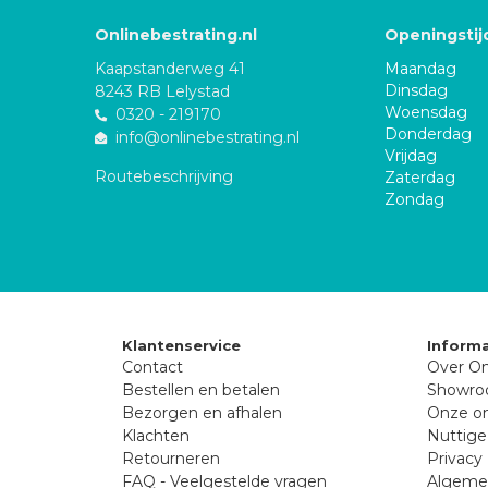
Onlinebestrating.nl
Openingstij
Kaapstanderweg 41
Maandag
Dinsdag
8243 RB Lelystad
Woensdag
0320 - 219170
Donderdag
info@onlinebestrating.nl
Vrijdag
Routebeschrijving
Zaterdag
Zondag
Klantenservice
Informa
Contact
Over On
Bestellen en betalen
Showr
Bezorgen en afhalen
Onze on
Klachten
Nuttige
Retourneren
Privacy 
FAQ - Veelgestelde vragen
Algeme