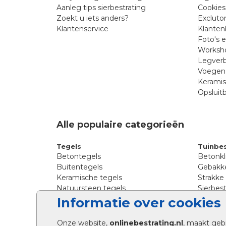
Aanleg tips sierbestrating
Cookies
Zoekt u iets anders?
Excluto
Klantenservice
Klanten
Foto's 
Worksho
Legverb
Voegen 
Kerami
Opsluit
Alle populaire categorieën
Tegels
Tuinbes
Betontegels
Betonkl
Buitentegels
Gebakke
Keramische tegels
Strakke
Natuursteen tegels
Sierbest
Siertegels
Straatkl
Informatie over cookies
Stoeptegels
Straats
Straattegels
Tromme
Onze website,
onlinebestrating.nl
, maakt geb