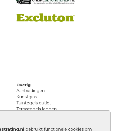
Overig
Aanbiedingen
Kunstgras
Tuintegels outlet
Terrastegels leggen
Hoe richt ik een landelijke tuin in?
Sierbestrating schoonmaken
Legpatronen betonstenen
strating.nl
gebruikt functionele cookies om