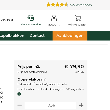
927
ervaringen
 219170
Klantenservice
account
winkelwagen
tapelblokken
Contact
Aanbiedingen
€ 79,90
Prijs per m2:
Prijs per besteleenheid
€ 28,76
2
Oppervlakte m
:
2
Het aantal m
wordt afgerond op hele
.
besteleenheden. Houd rekening met 5% snijverlies
ng
erd
s.