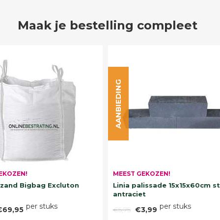
Maak je bestelling compleet
AANBIEDING
EKOZEN!
MEEST GEKOZEN!
and Bigbag Excluton
Linia palissade 15x15x60cm s
antraciet
per stuks
per stuks
€69,95
€5,75
€3,99