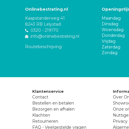
Onlinebestrating.nl
Openingstij
Kaapstanderweg 41
Maandag
Dinsdag
8243 RB Lelystad
Woensdag
0320 - 219170
Donderdag
info@onlinebestrating.nl
Vrijdag
Routebeschrijving
Zaterdag
Zondag
Klantenservice
Informa
Contact
Over On
Bestellen en betalen
Showr
Bezorgen en afhalen
Onze on
Klachten
Nuttige
Retourneren
Privacy 
FAQ - Veelgestelde vragen
Algeme