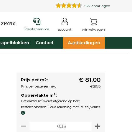
927
ervaringen
 219170
Klantenservice
account
winkelwagen
tapelblokken
Contact
Aanbiedingen
€ 81,00
Prijs per m2:
Prijs per besteleenheid
€ 29,16
2
Oppervlakte m
:
2
Het aantal m
wordt afgerond op hele
besteleenheden. Houd rekening met 5% snijverlies