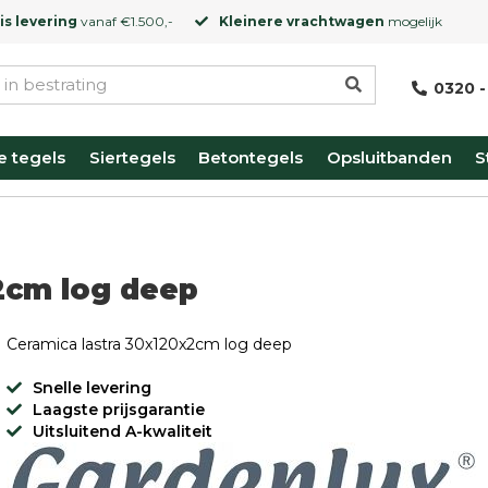
is levering
vanaf €1.500,-
Kleinere vrachtwagen
mogelijk
0320 -
e tegels
Siertegels
Betontegels
Opsluitbanden
S
2cm log deep
Ceramica lastra 30x120x2cm log deep
Snelle levering
Laagste prijsgarantie
Uitsluitend A-kwaliteit