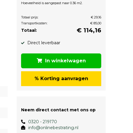
Hoeveelheid is aangepast naar 0.36 m2.
Totaal prijs:
€ 29,16
Transportkosten:
€ 85,00
€
114,16
Totaal:
Direct leverbaar
In winkelwagen
% Korting aanvragen
Neem direct contact met ons op
0320 - 219170
info@onlinebestrating.nl