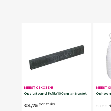
MEEST G
MEEST GEKOZEN!
Ophoogz
Opsluitband 5x15x100cm antraciet
per stuks
€4,75
€89,95