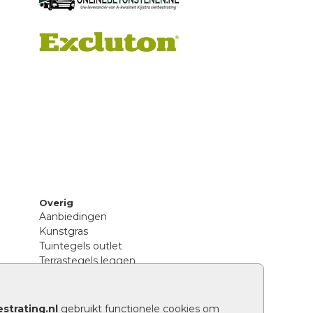
Overig
Aanbiedingen
Kunstgras
Tuintegels outlet
Terrastegels leggen
Hoe richt ik een landelijke tuin in?
Sierbestrating schoonmaken
Legpatronen betonstenen
strating.nl
gebruikt functionele cookies om