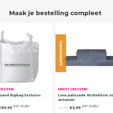
Maak je bestelling compleet
AANBIEDING
EKOZEN!
MEEST GEKOZEN!
and Bigbag Excluton
Linia palissade 15x15x60cm s
antraciet
per stuks
per stuks
€69,95
€5,75
€3,99