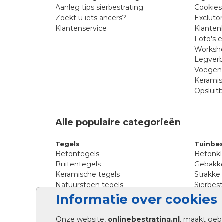
Aanleg tips sierbestrating
Cookies
Zoekt u iets anders?
Excluto
Klantenservice
Klanten
Foto's 
Worksho
Legverb
Voegen 
Kerami
Opsluit
Alle populaire categorieën
Tegels
Tuinbes
Betontegels
Betonkl
Buitentegels
Gebakke
Keramische tegels
Strakke
Natuursteen tegels
Sierbest
Siertegels
Straatkl
Informatie over cookies
Stoeptegels
Straats
Straattegels
Tromme
Onze website,
onlinebestrating.nl
, maakt geb