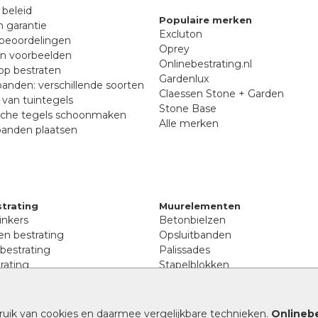
 beleid
Populaire merken
n garantie
Excluton
beoordelingen
Oprey
en voorbeelden
Onlinebestrating.nl
p bestraten
Gardenlux
anden: verschillende soorten
Claessen Stone + Garden
van tuintegels
Stone Base
sche tegels schoonmaken
Alle merken
banden plaatsen
trating
Muurelementen
inkers
Betonbielzen
n bestrating
Opsluitbanden
 bestrating
Palissades
rating
Stapelblokken
inkers
Extra benodigdheden
tenen
Afwatering en diversen
lstenen
ruik van cookies en daarmee vergelijkbare technieken.
Onlinebe