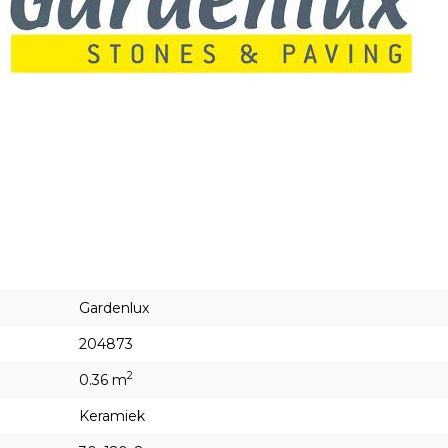
Gardenlux
204873
2
0.36 m
Keramiek