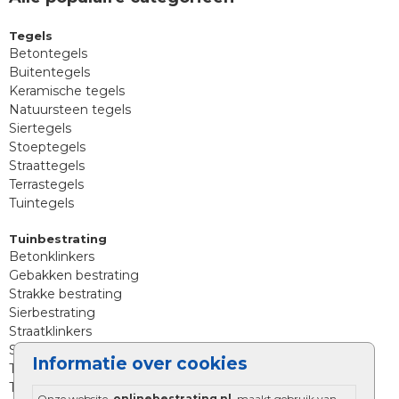
Tegels
Betontegels
Buitentegels
Keramische tegels
Natuursteen tegels
Siertegels
Stoeptegels
Straattegels
Terrastegels
Tuintegels
Tuinbestrating
Betonklinkers
Gebakken bestrating
Strakke bestrating
Sierbestrating
Straatklinkers
Straatstenen
Informatie over cookies
Trommelstenen
Tuinstenen
Onze website,
onlinebestrating.nl
, maakt gebruik van