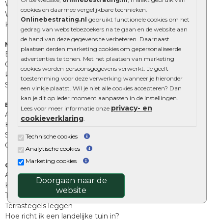
Waalformaat
cookies en daarmee vergelijkbare technieken.
Wildverband bestrating
Onlinebestrating.nl
gebruikt functionele cookies om het
Kingstones
gedrag van websitebezoekers na te gaan en de website aan
de hand van deze gegevens te verbeteren. Daarnaast
Muurelementen
plaatsen derden marketing cookies om gepersonaliseerde
Betonbielzen
advertenties te tonen. Met het plaatsen van marketing
Opsluitbanden
cookies worden persoonsgegevens verwerkt. Je geeft
Palissades
toestemming voor deze verwerking wanneer je hieronder
Stapelblokken
een vinkje plaatst. Wil je niet alle cookies accepteren? Dan
kan je dit op ieder moment aanpassen in de instellingen.
Extra benodigdheden
privacy- en
Lees voor meer informatie onze
Afwatering en diversen
cookieverklaring
.
Beplantings en betonelementen
Split, grind en zand
Technische cookies
Oprit tegels
Analytische cookies
Marketing cookies
Overig
Aanbiedingen
Doorgaan naar de
Kunstgras
website
Tuintegels outlet
Terrastegels leggen
Hoe richt ik een landelijke tuin in?