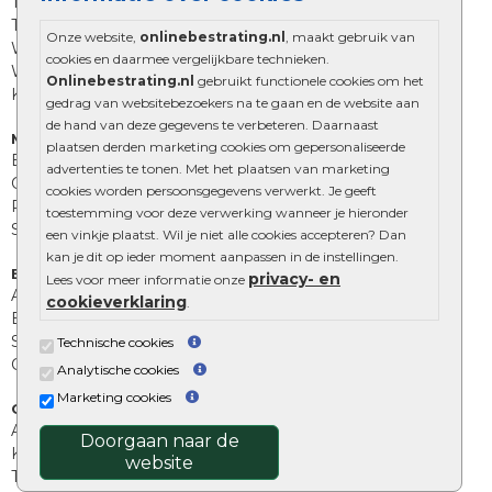
Trommelstenen
Tuinstenen
Onze website,
onlinebestrating.nl
, maakt gebruik van
Waalformaat
cookies en daarmee vergelijkbare technieken.
Wildverband bestrating
Onlinebestrating.nl
gebruikt functionele cookies om het
Kingstones
gedrag van websitebezoekers na te gaan en de website aan
de hand van deze gegevens te verbeteren. Daarnaast
Muurelementen
plaatsen derden marketing cookies om gepersonaliseerde
Betonbielzen
advertenties te tonen. Met het plaatsen van marketing
Opsluitbanden
cookies worden persoonsgegevens verwerkt. Je geeft
Palissades
toestemming voor deze verwerking wanneer je hieronder
Stapelblokken
een vinkje plaatst. Wil je niet alle cookies accepteren? Dan
kan je dit op ieder moment aanpassen in de instellingen.
Extra benodigdheden
privacy- en
Lees voor meer informatie onze
Afwatering en diversen
cookieverklaring
.
Beplantings en betonelementen
Split, grind en zand
Technische cookies
Oprit tegels
Analytische cookies
Marketing cookies
Overig
Aanbiedingen
Doorgaan naar de
Kunstgras
website
Tuintegels outlet