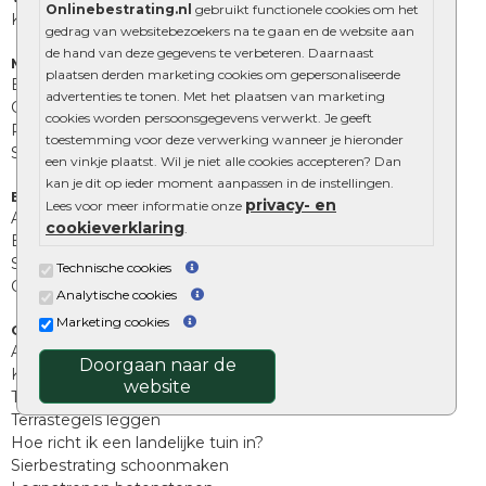
Onlinebestrating.nl
gebruikt functionele cookies om het
Kingstones
gedrag van websitebezoekers na te gaan en de website aan
de hand van deze gegevens te verbeteren. Daarnaast
Muurelementen
plaatsen derden marketing cookies om gepersonaliseerde
Betonbielzen
advertenties te tonen. Met het plaatsen van marketing
Opsluitbanden
cookies worden persoonsgegevens verwerkt. Je geeft
Palissades
toestemming voor deze verwerking wanneer je hieronder
Stapelblokken
een vinkje plaatst. Wil je niet alle cookies accepteren? Dan
kan je dit op ieder moment aanpassen in de instellingen.
Extra benodigdheden
privacy- en
Lees voor meer informatie onze
Afwatering en diversen
cookieverklaring
.
Beplantings en betonelementen
Split, grind en zand
Technische cookies
Oprit tegels
Analytische cookies
Marketing cookies
Overig
Aanbiedingen
Doorgaan naar de
Kunstgras
website
Tuintegels outlet
Terrastegels leggen
Hoe richt ik een landelijke tuin in?
Sierbestrating schoonmaken