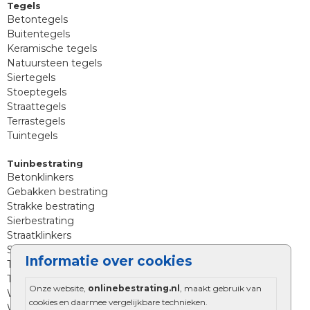
Tegels
Betontegels
Buitentegels
Keramische tegels
Natuursteen tegels
Siertegels
Stoeptegels
Straattegels
Terrastegels
Tuintegels
Tuinbestrating
Betonklinkers
Gebakken bestrating
Strakke bestrating
Sierbestrating
Straatklinkers
Straatstenen
Informatie over cookies
Trommelstenen
Tuinstenen
Onze website,
onlinebestrating.nl
, maakt gebruik van
Waalformaat
cookies en daarmee vergelijkbare technieken.
Wildverband bestrating