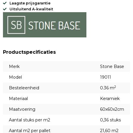
Laagste prijsgarantie
Uitsluitend A-kwaliteit
Productspecificaties
Merk
Stone Base
Model
19011
2
Besteleenheid
0.36 m
Materiaal
Keramiek
Maatvoering
60x60x2cm
Aantal stuks per m2
0,36 stuks
Aantal m2 per pallet
21,60 m2