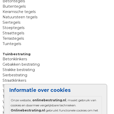
Betontegels
Buitentegels
Keramische tegels
Natuursteen tegels
Siertegels
Stoeptegels
Straattegels
Terrastegels
Tuintegels
Tuinbestrating
Betonklinkers
Gebakken bestrating
Strakke bestrating
Sierbestrating
Straatklinkers
Straatstenen
Informatie over cookies
Trommelstenen
Tuinstenen
Onze website,
onlinebestrating.nl
, maakt gebruik van
Waalformaat
cookies en daarmee vergelijkbare technieken.
Wildverband bestrating
Onlinebestrating.nl
gebruikt functionele cookies om het
Kingstones