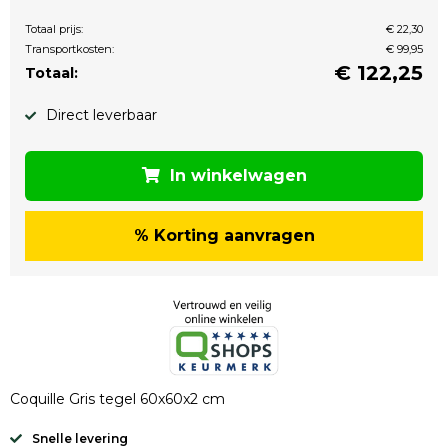
Totaal prijs:
€ 22,30
Transportkosten:
€ 99,95
€
122,25
Totaal:
Direct leverbaar
In winkelwagen
% Korting aanvragen
Coquille Gris tegel 60x60x2 cm
Snelle levering