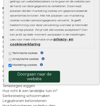
gedrag van websitebezoekers na te gaan en de website aan
de hand van deze gegevens te verbeteren. Daarnaast
Muurelementen
plaatsen derden marketing cookies om gepersonaliseerde
Betonbielzen
advertenties te tonen. Met het plaatsen van marketing
Opsluitbanden
cookies worden persoonsgegevens verwerkt. Je geeft
Palissades
toestemming voor deze verwerking wanneer je hieronder
Stapelblokken
een vinkje plaatst. Wil je niet alle cookies accepteren? Dan
kan je dit op ieder moment aanpassen in de instellingen.
Extra benodigdheden
privacy- en
Lees voor meer informatie onze
Afwatering en diversen
cookieverklaring
.
Beplantings en betonelementen
Split, grind en zand
Technische cookies
Oprit tegels
Analytische cookies
Marketing cookies
Overig
Aanbiedingen
Doorgaan naar de
Kunstgras
website
Tuintegels outlet
Terrastegels leggen
Hoe richt ik een landelijke tuin in?
Sierbestrating schoonmaken
Legpatronen betonstenen
Hoe betonstenen onderhouden