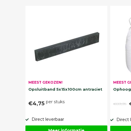
MEEST G
MEEST GEKOZEN!
Ophoogz
Opsluitband 5x15x100cm antraciet
per stuks
€4,75
€89,95
Direct leverbaar
Direct 
Meer informatie