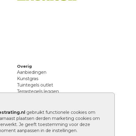
Overig
Aanbiedingen
Kunstgras
Tuintegels outlet
Terrastegels leggen
Hoe richt ik een landelijke tuin in?
Sierbestrating schoonmaken
Legpatronen betonstenen
strating.nl
gebruikt functionele cookies om
n
Hoe betonstenen onderhouden
arnaast plaatsen derden marketing cookies om
Aanlegtips voor betonstenen
verwerkt. Je geeft toestemming voor deze
Verschil betontegels en keramische
 moment aanpassen in de instellingen.
tegels