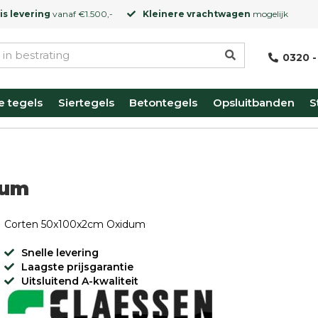
is levering
vanaf €1.500,-
Kleinere vrachtwagen
mogelijk
0320 -
e tegels
Siertegels
Betontegels
Opsluitbanden
S
dum
Corten 50x100x2cm Oxidum
Snelle levering
Laagste prijsgarantie
Uitsluitend A-kwaliteit