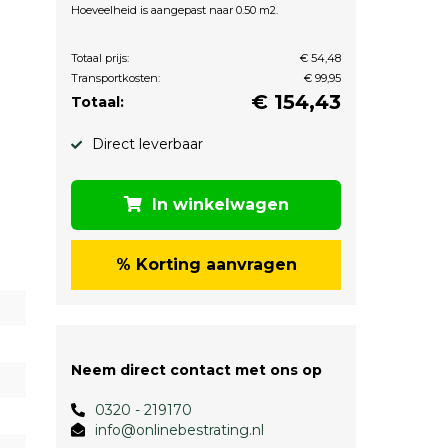
Hoeveelheid is aangepast naar 0.50 m2.
Totaal prijs:
€ 54,48
Transportkosten:
€ 99,95
€
154,43
Totaal:
Direct leverbaar
In winkelwagen
% Korting aanvragen
Neem direct contact met ons op
0320 - 219170
info@onlinebestrating.nl