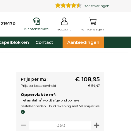
927
ervaringen
 219170
Klantenservice
account
winkelwagen
tapelblokken
Contact
Aanbiedingen
€ 108,95
Prijs per m2:
Prijs per besteleenheid
€ 54,47
2
Oppervlakte m
:
2
Het aantal m
wordt afgerond op hele
besteleenheden. Houd rekening met 5% snijverlies