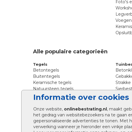
Foto's 
Worksho
Legverb
Voegen 
Kerami
Opsluit
Alle populaire categorieën
Tegels
Tuinbes
Betontegels
Betonkl
Buitentegels
Gebakke
Keramische tegels
Strakke
Natuursteen tegels
Sierbest
Siertegels
Straatkl
Informatie over cookies
Stoeptegels
Straats
Straattegels
Tromme
Onze website,
onlinebestrating.nl
, maakt geb
Terrastegels
Tuinste
het gedrag van websitebezoekers na te gaan e
Tuintegels
Waalfo
gepersonaliseerde advertenties te tonen. Met
Wildver
verwerking wanneer je hieronder een vinkje plaat
Kingsto