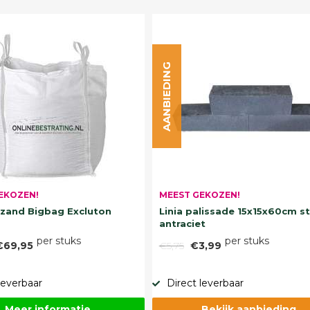
AANBIEDING
EKOZEN!
MEEST GEKOZEN!
and Bigbag Excluton
Linia palissade 15x15x60cm s
antraciet
per stuks
per stuks
€69,95
€5,75
€3,99
leverbaar
Direct leverbaar
Meer informatie
Bekijk aanbieding