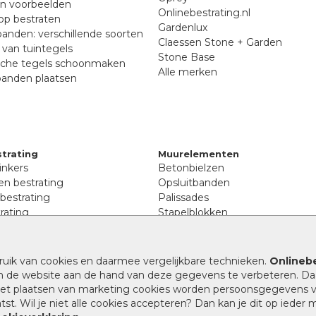
en voorbeelden
Onlinebestrating.nl
p bestraten
Gardenlux
anden: verschillende soorten
Claessen Stone + Garden
van tuintegels
Stone Base
sche tegels schoonmaken
Alle merken
banden plaatsen
trating
Muurelementen
inkers
Betonbielzen
n bestrating
Opsluitbanden
 bestrating
Palissades
rating
Stapelblokken
inkers
Extra benodigdheden
tenen
Afwatering en diversen
lstenen
ruik van cookies en daarmee vergelijkbare technieken.
Onlinebe
Beplantings en betonelemente
nen
n de website aan de hand van deze gegevens te verbeteren. Da
Split, grind en zand
rmaat
 het plaatsen van marketing cookies worden persoonsgegevens 
Oprit tegels
band bestrating
st. Wil je niet alle cookies accepteren? Dan kan je dit op ieder
nes