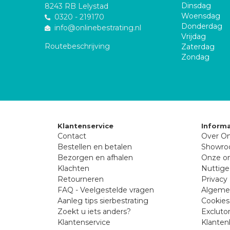
Dinsdag
8243 RB Lelystad
Woensdag
0320 - 219170
Donderdag
info@onlinebestrating.nl
Vrijdag
Routebeschrijving
Zaterdag
Zondag
Klantenservice
Informa
Contact
Over On
Bestellen en betalen
Showr
Bezorgen en afhalen
Onze on
Klachten
Nuttige
Retourneren
Privacy 
FAQ - Veelgestelde vragen
Algeme
Aanleg tips sierbestrating
Cookies
Zoekt u iets anders?
Excluto
Klantenservice
Klanten