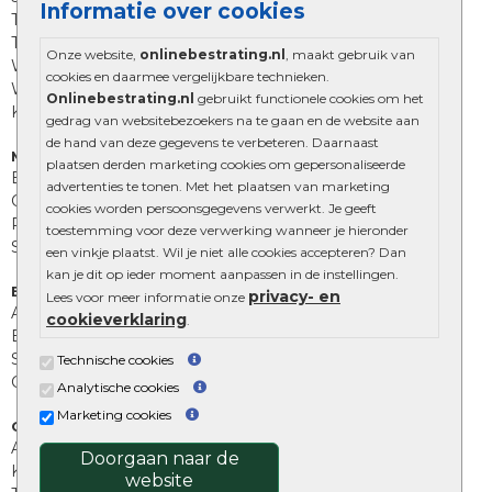
Informatie over cookies
Trommelstenen
Tuinstenen
Onze website,
onlinebestrating.nl
, maakt gebruik van
Waalformaat
cookies en daarmee vergelijkbare technieken.
Wildverband bestrating
Onlinebestrating.nl
gebruikt functionele cookies om het
Kingstones
gedrag van websitebezoekers na te gaan en de website aan
de hand van deze gegevens te verbeteren. Daarnaast
Muurelementen
plaatsen derden marketing cookies om gepersonaliseerde
Betonbielzen
advertenties te tonen. Met het plaatsen van marketing
Opsluitbanden
cookies worden persoonsgegevens verwerkt. Je geeft
Palissades
toestemming voor deze verwerking wanneer je hieronder
Stapelblokken
een vinkje plaatst. Wil je niet alle cookies accepteren? Dan
kan je dit op ieder moment aanpassen in de instellingen.
Extra benodigdheden
privacy- en
Lees voor meer informatie onze
Afwatering en diversen
cookieverklaring
.
Beplantings en betonelementen
Split, grind en zand
Technische cookies
Oprit tegels
Analytische cookies
Marketing cookies
Overig
Aanbiedingen
Doorgaan naar de
Kunstgras
website