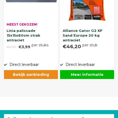
MEEST GEKOZEN!
Linia palissade
Alliance Gator G2 XP
15x15x60cm strak
Sand Europe 20 kg
antraciet
antraciet
per stuks
per stuk
€46,20
€5,75
€3,99
Direct leverbaar
Direct leverbaar
Bekijk aanbieding
Meer informatie