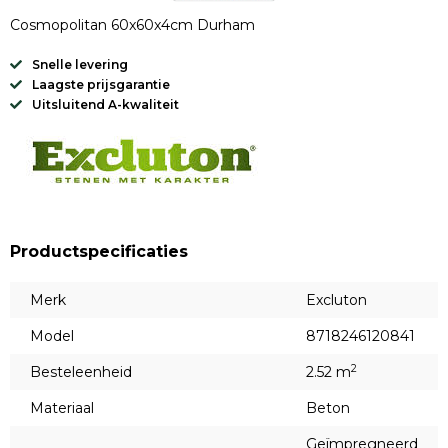
Cosmopolitan 60x60x4cm Durham
Snelle levering
Laagste prijsgarantie
Uitsluitend A-kwaliteit
Productspecificaties
Merk
Excluton
Model
8718246120841
2
Besteleenheid
2.52 m
Materiaal
Beton
Geïmpregneerd