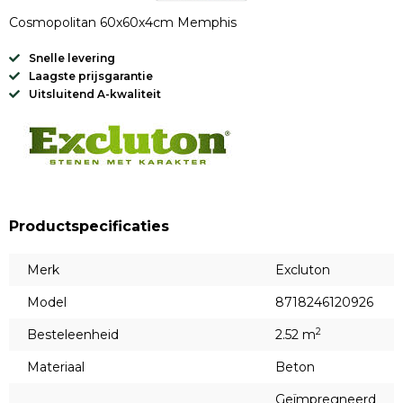
Cosmopolitan 60x60x4cm Memphis
Snelle levering
Laagste prijsgarantie
Uitsluitend A-kwaliteit
Productspecificaties
Merk
Excluton
Model
8718246120926
2
Besteleenheid
2.52 m
Materiaal
Beton
Geïmpregneerd