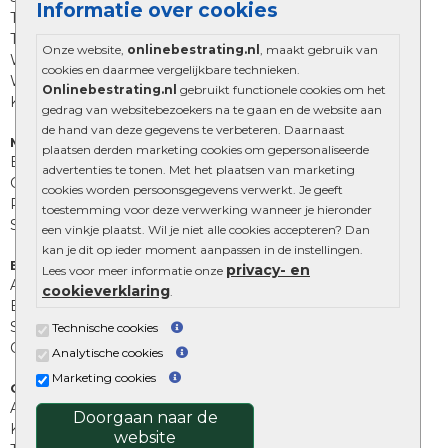
Informatie over cookies
Trommelstenen
Tuinstenen
Onze website,
onlinebestrating.nl
, maakt gebruik van
Waalformaat
cookies en daarmee vergelijkbare technieken.
Wildverband bestrating
Onlinebestrating.nl
gebruikt functionele cookies om het
Kingstones
gedrag van websitebezoekers na te gaan en de website aan
de hand van deze gegevens te verbeteren. Daarnaast
Muurelementen
plaatsen derden marketing cookies om gepersonaliseerde
Betonbielzen
advertenties te tonen. Met het plaatsen van marketing
Opsluitbanden
cookies worden persoonsgegevens verwerkt. Je geeft
Palissades
toestemming voor deze verwerking wanneer je hieronder
Stapelblokken
een vinkje plaatst. Wil je niet alle cookies accepteren? Dan
kan je dit op ieder moment aanpassen in de instellingen.
Extra benodigdheden
privacy- en
Lees voor meer informatie onze
Afwatering en diversen
cookieverklaring
.
Beplantings en betonelementen
Split, grind en zand
Technische cookies
Oprit tegels
Analytische cookies
Marketing cookies
Overig
Aanbiedingen
Doorgaan naar de
Kunstgras
website