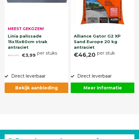
MEEST GEKOZEN!
Linia palissade
Alliance Gator G2 XP
15x15x60cm strak
Sand Europe 20 kg
antraciet
antraciet
per stuks
per stuk
€46,20
€5,75
€3,99
Direct leverbaar
Direct leverbaar
Bekijk aanbieding
Meer informatie