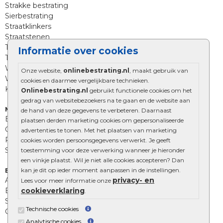
Strakke bestrating
Sierbestrating
Straatklinkers
Straatstenen
Trommelstenen
Informatie over cookies
Tuinstenen
Waalformaat
Onze website,
onlinebestrating.nl
, maakt gebruik van
Wildverband bestrating
cookies en daarmee vergelijkbare technieken.
Kingstones
Onlinebestrating.nl
gebruikt functionele cookies om het
gedrag van websitebezoekers na te gaan en de website aan
Muurelementen
de hand van deze gegevens te verbeteren. Daarnaast
Betonbielzen
plaatsen derden marketing cookies om gepersonaliseerde
Opsluitbanden
advertenties te tonen. Met het plaatsen van marketing
Palissades
cookies worden persoonsgegevens verwerkt. Je geeft
Stapelblokken
toestemming voor deze verwerking wanneer je hieronder
een vinkje plaatst. Wil je niet alle cookies accepteren? Dan
kan je dit op ieder moment aanpassen in de instellingen.
Extra benodigdheden
privacy- en
Afwatering en diversen
Lees voor meer informatie onze
cookieverklaring
Beplantings en betonelementen
.
Split, grind en zand
Technische cookies
Oprit tegels
Analytische cookies