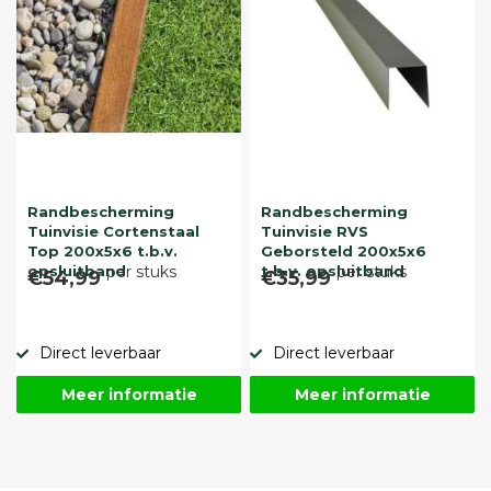
Randbescherming
Randbescherming
Tuinvisie Cortenstaal
Tuinvisie RVS
Top 200x5x6 t.b.v.
Geborsteld 200x5x6
opsluitband
per stuks
t.b.v. opsluitband
per stuks
€54,99
€35,99
Direct leverbaar
Direct leverbaar
Meer informatie
Meer informatie