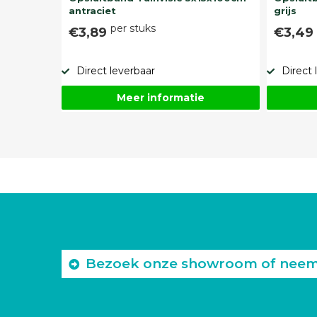
antraciet
grijs
per stuks
€3,89
€3,4
Direct leverbaar
Direct 
Meer informatie
Bezoek onze showroom of neem c