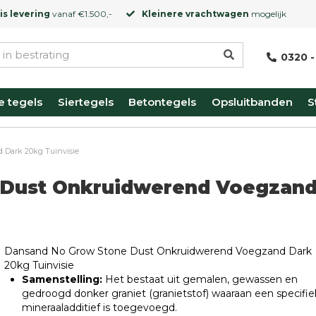
is levering
vanaf €1.500,-
Kleinere vrachtwagen
mogelijk
0320 -
e tegels
Siertegels
Betontegels
Opsluitbanden
S
Dark 20kg Tuinvisie
 Dust Onkruidwerend Voegzan
Dansand No Grow Stone Dust Onkruidwerend Voegzand Dark
20kg Tuinvisie
Samenstelling:
Het bestaat uit gemalen, gewassen en
gedroogd donker graniet (granietstof) waaraan een specifie
mineraaladditief is toegevoegd.