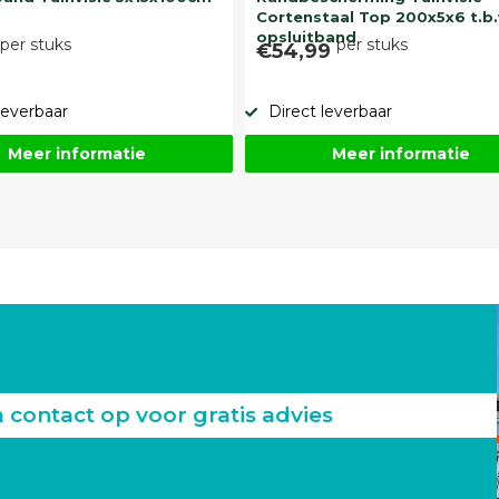
Cortenstaal Top 200x5x6 t.b.
opsluitband
per stuks
per stuks
9
€54,99
leverbaar
Direct leverbaar
Meer informatie
Meer informatie
ontact op voor gratis advies