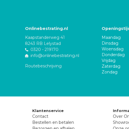
Onlinebestrating.nl
Openingstij
Kaapstanderweg 41
Maandag
Dinsdag
8243 RB Lelystad
Woensdag
0320 - 219170
Donderdag
info@onlinebestrating.nl
Vrijdag
Routebeschrijving
Zaterdag
Zondag
Klantenservice
Informa
Contact
Over On
Bestellen en betalen
Showr
Bezorgen en afhalen
Onze on