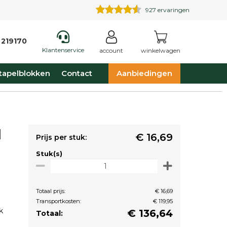
927
ervaringen
 219170
Klantenservice
account
winkelwagen
tapelblokken
Contact
Aanbiedingen
d
€ 16,69
Prijs per stuk:
Stuk(s)
Totaal prijs:
€ 16,69
Transportkosten:
€ 119,95
k
€
136,64
Totaal: