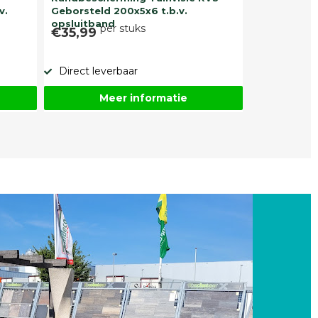
v.
Geborsteld 200x5x6 t.b.v.
opsluitband
per stuks
€35,99
Direct leverbaar
Meer informatie