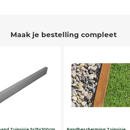
Maak je bestelling compleet
band Tuinvisie 5x15x100cm
Randbescherming Tuinvisie