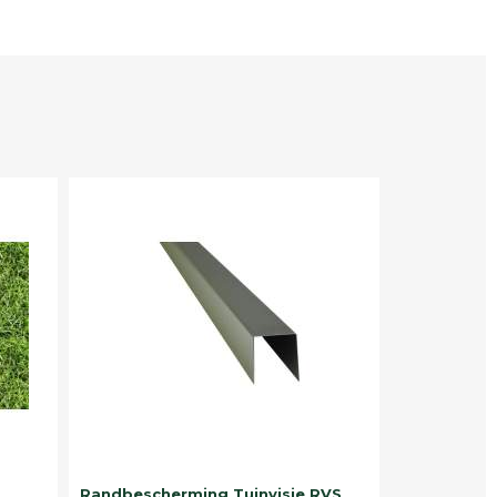
Randbescherming Tuinvisie RVS