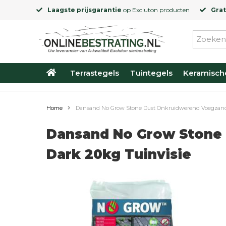
Laagste prijsgarantie
op
Excluton
producten
Grat
Terrastegels
Tuintegels
Keramisch
Home
Dansand No Grow Stone Dust Onkruidwerend Voegzand 
Dansand No Grow Stone
Dark 20kg Tuinvisie