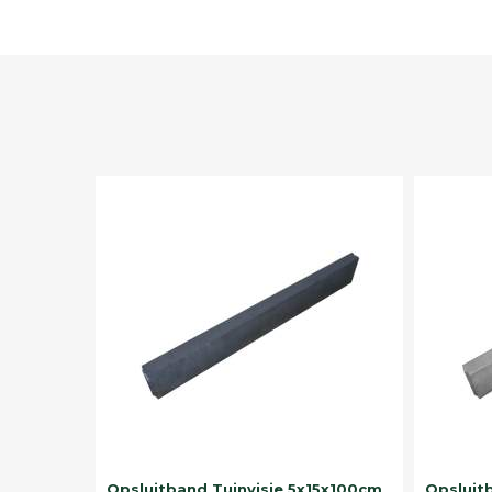
Opsluitband Tuinvisie 5x15x100cm
Opsluit