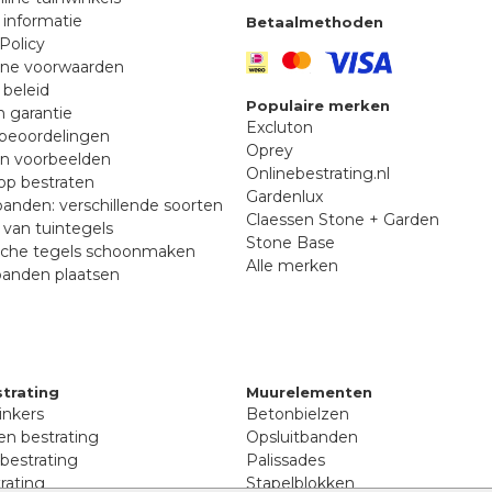
 informatie
Betaalmethoden
Policy
ne voorwaarden
 beleid
Populaire merken
n garantie
Excluton
beoordelingen
Oprey
en voorbeelden
Onlinebestrating.nl
p bestraten
Gardenlux
anden: verschillende soorten
Claessen Stone + Garden
van tuintegels
Stone Base
sche tegels schoonmaken
Alle merken
banden plaatsen
trating
Muurelementen
inkers
Betonbielzen
n bestrating
Opsluitbanden
 bestrating
Palissades
rating
Stapelblokken