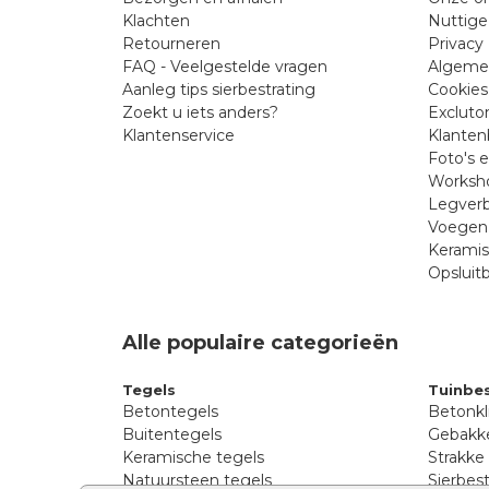
Klachten
Nuttige
Retourneren
Privacy 
FAQ - Veelgestelde vragen
Algeme
Aanleg tips sierbestrating
Cookies
Zoekt u iets anders?
Excluto
Klantenservice
Klanten
Foto's 
Worksho
Legverb
Voegen 
Kerami
Opsluit
Alle populaire categorieën
Tegels
Tuinbes
Betontegels
Betonkl
Buitentegels
Gebakke
Keramische tegels
Strakke
Natuursteen tegels
Sierbest